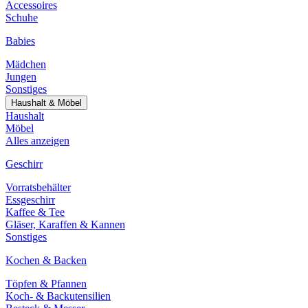
Accessoires
Schuhe
Babies
Mädchen
Jungen
Sonstiges
Haushalt & Möbel
Haushalt
Möbel
Alles anzeigen
Geschirr
Vorratsbehälter
Essgeschirr
Kaffee & Tee
Gläser, Karaffen & Kannen
Sonstiges
Kochen & Backen
Töpfen & Pfannen
Koch- & Backutensilien