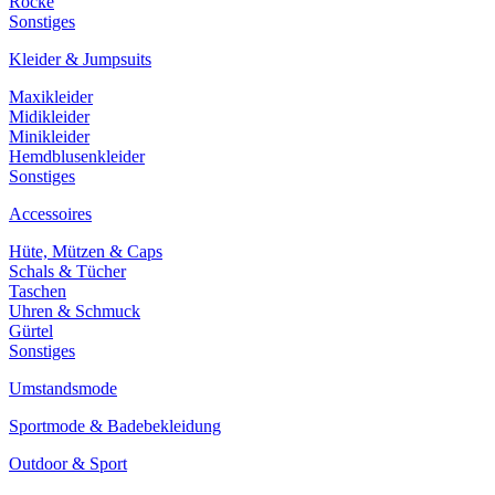
Röcke
Sonstiges
Kleider & Jumpsuits
Maxikleider
Midikleider
Minikleider
Hemdblusenkleider
Sonstiges
Accessoires
Hüte, Mützen & Caps
Schals & Tücher
Taschen
Uhren & Schmuck
Gürtel
Sonstiges
Umstandsmode
Sportmode & Badebekleidung
Outdoor & Sport