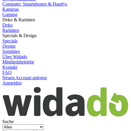
Computer, Smartphones & Handys
Kameras
Gaming
Deko & Raritäten
Deko
Raritäten
Specials & Design
Specials
Design
Sonstiges
Über Widado
Mitgliedsbetriebe
Kontakt
FAQ
Neuen Account anlegen
Anmelden
Suche