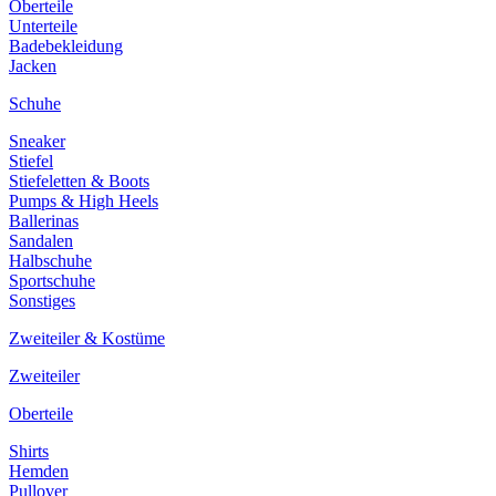
Oberteile
Unterteile
Badebekleidung
Jacken
Schuhe
Sneaker
Stiefel
Stiefeletten & Boots
Pumps & High Heels
Ballerinas
Sandalen
Halbschuhe
Sportschuhe
Sonstiges
Zweiteiler & Kostüme
Zweiteiler
Oberteile
Shirts
Hemden
Pullover