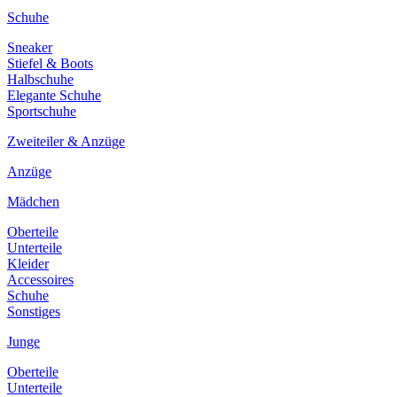
Schuhe
Sneaker
Stiefel & Boots
Halbschuhe
Elegante Schuhe
Sportschuhe
Zweiteiler & Anzüge
Anzüge
Mädchen
Oberteile
Unterteile
Kleider
Accessoires
Schuhe
Sonstiges
Junge
Oberteile
Unterteile