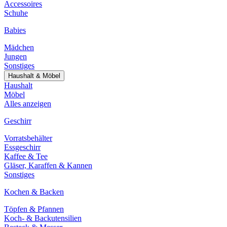
Accessoires
Schuhe
Babies
Mädchen
Jungen
Sonstiges
Haushalt & Möbel
Haushalt
Möbel
Alles anzeigen
Geschirr
Vorratsbehälter
Essgeschirr
Kaffee & Tee
Gläser, Karaffen & Kannen
Sonstiges
Kochen & Backen
Töpfen & Pfannen
Koch- & Backutensilien