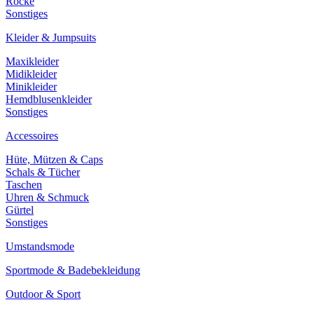
Röcke
Sonstiges
Kleider & Jumpsuits
Maxikleider
Midikleider
Minikleider
Hemdblusenkleider
Sonstiges
Accessoires
Hüte, Mützen & Caps
Schals & Tücher
Taschen
Uhren & Schmuck
Gürtel
Sonstiges
Umstandsmode
Sportmode & Badebekleidung
Outdoor & Sport