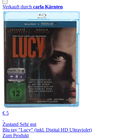
Verkauft durch
carla Kärnten
€ 5
Zustand Sehr gut
Blu ray "Lucy" (inkl. Digital HD Ultraviolet)
Zum Produkt