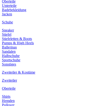
Oberteile
Unterteile
Badebekleidung
Jacken
Schuhe
Sneaker
Stiefel
Stiefeletten & Boots
Pumps & High Heels
Ballerinas
Sandalen
Halbschuhe
Sportschuhe
Sonstiges
Zweiteiler & Kostüme
Zweiteiler
Oberteile
Shirts
Hemden
Pullover