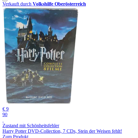
Verkauft durch
Volkshilfe Oberösterreich
€ 9
90
Zustand mit Schönheitsfehler
Harry Potter DVD-Collection, 7 CDs, Stein der Weisen fehlt!
Zum Produkt