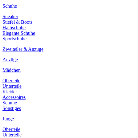
Schuhe
Sneaker
Stiefel & Boots
Halbschuhe
Elegante Schuhe
Sportschuhe
Zweiteiler & Anzüge
Anzüge
Mädchen
Oberteile
Unterteile
Kleider
Accessoires
Schuhe
Sonstiges
Junge
Oberteile
Unterteile