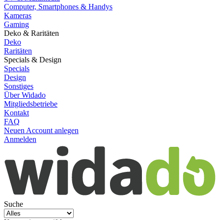
Computer, Smartphones & Handys
Kameras
Gaming
Deko & Raritäten
Deko
Raritäten
Specials & Design
Specials
Design
Sonstiges
Über Widado
Mitgliedsbetriebe
Kontakt
FAQ
Neuen Account anlegen
Anmelden
Suche