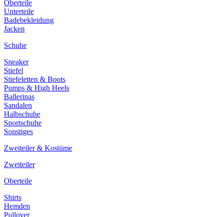
Oberteile
Unterteile
Badebekleidung
Jacken
Schuhe
Sneaker
Stiefel
Stiefeletten & Boots
Pumps & High Heels
Ballerinas
Sandalen
Halbschuhe
Sportschuhe
Sonstiges
Zweiteiler & Kostüme
Zweiteiler
Oberteile
Shirts
Hemden
Pullover