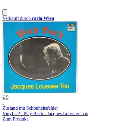
Verkauft durch
carla Wien
€ 5
Zustand mit Schönheitsfehler
Vinyl LP - Play Bach - Jacques Loussier Trio
Zum Produkt