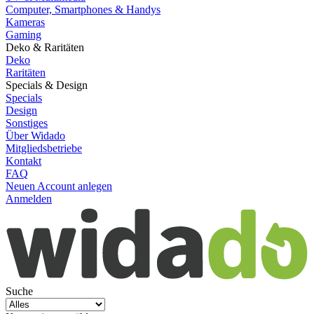
Computer, Smartphones & Handys
Kameras
Gaming
Deko & Raritäten
Deko
Raritäten
Specials & Design
Specials
Design
Sonstiges
Über Widado
Mitgliedsbetriebe
Kontakt
FAQ
Neuen Account anlegen
Anmelden
Suche