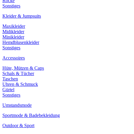
Röcke
Sonstiges
Kleider & Jumpsuits
Maxikleider
Midikleider
Minikleider
Hemdblusenkleider
Sonstiges
Accessoires
Hüte, Mützen & Caps
Schals & Tücher
Taschen
Uhren & Schmuck
Gürtel
Sonstiges
Umstandsmode
Sportmode & Badebekleidung
Outdoor & Sport