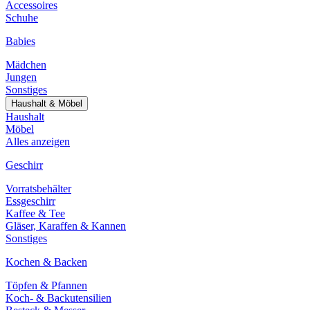
Accessoires
Schuhe
Babies
Mädchen
Jungen
Sonstiges
Haushalt & Möbel
Haushalt
Möbel
Alles anzeigen
Geschirr
Vorratsbehälter
Essgeschirr
Kaffee & Tee
Gläser, Karaffen & Kannen
Sonstiges
Kochen & Backen
Töpfen & Pfannen
Koch- & Backutensilien