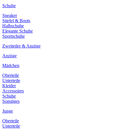
Schuhe
Sneaker
Stiefel & Boots
Halbschuhe
Elegante Schuhe
Sportschuhe
Zweiteiler & Anzüge
Anzüge
Mädchen
Oberteile
Unterteile
Kleider
Accessoires
Schuhe
Sonstiges
Junge
Oberteile
Unterteile