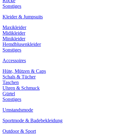
Röcke
Sonstiges
Kleider & Jumpsuits
Maxikleider
Midikleider
Minikleider
Hemdblusenkleider
Sonstiges
Accessoires
Hüte, Mützen & Caps
Schals & Tücher
Taschen
Uhren & Schmuck
Gürtel
Sonstiges
Umstandsmode
Sportmode & Badebekleidung
Outdoor & Sport