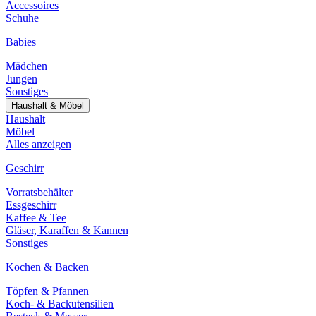
Accessoires
Schuhe
Babies
Mädchen
Jungen
Sonstiges
Haushalt & Möbel
Haushalt
Möbel
Alles anzeigen
Geschirr
Vorratsbehälter
Essgeschirr
Kaffee & Tee
Gläser, Karaffen & Kannen
Sonstiges
Kochen & Backen
Töpfen & Pfannen
Koch- & Backutensilien