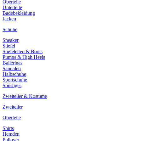
Oberteile
Unterteile
Badebekleidung
Jacken
Schuhe
Sneaker
Stiefel
Stiefeletten & Boots
Pumps & High Heels
Ballerinas
Sandalen
Halbschuhe
Sportschuhe
Sonstiges
Zweiteiler & Kostüme
Zweiteiler
Oberteile
Shirts
Hemden
Pullover