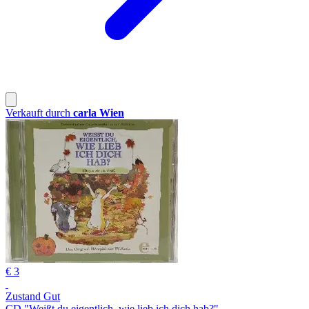
Verkauft durch
carla Wien
€ 3
Zustand Gut
CD "Weißt du eigentlich, wie lieb ich dich hab?"