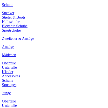
Schuhe
Sneaker
Stiefel & Boots
Halbschuhe
Elegante Schuhe
Sportschuhe
Zweiteiler & Anzüge
Anzüge
Mädchen
Oberteile
Unterteile
Kleider
Accessoires
Schuhe
Sonstiges
Junge
Oberteile
Unterteile