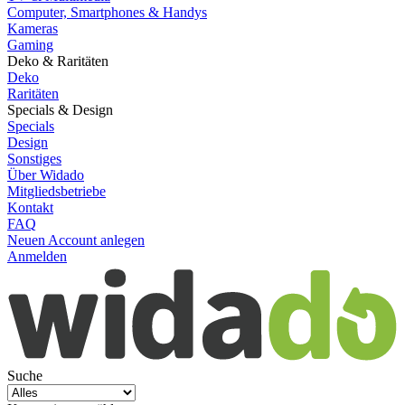
Computer, Smartphones & Handys
Kameras
Gaming
Deko & Raritäten
Deko
Raritäten
Specials & Design
Specials
Design
Sonstiges
Über Widado
Mitgliedsbetriebe
Kontakt
FAQ
Neuen Account anlegen
Anmelden
Suche