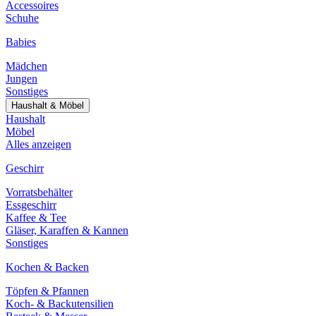
Accessoires
Schuhe
Babies
Mädchen
Jungen
Sonstiges
Haushalt & Möbel
Haushalt
Möbel
Alles anzeigen
Geschirr
Vorratsbehälter
Essgeschirr
Kaffee & Tee
Gläser, Karaffen & Kannen
Sonstiges
Kochen & Backen
Töpfen & Pfannen
Koch- & Backutensilien