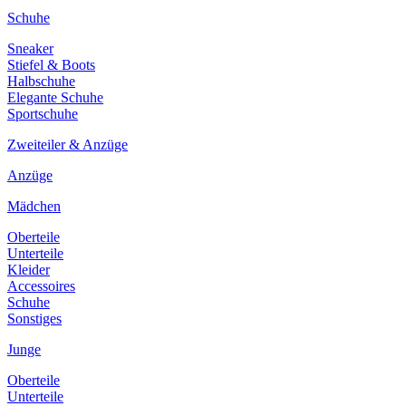
Schuhe
Sneaker
Stiefel & Boots
Halbschuhe
Elegante Schuhe
Sportschuhe
Zweiteiler & Anzüge
Anzüge
Mädchen
Oberteile
Unterteile
Kleider
Accessoires
Schuhe
Sonstiges
Junge
Oberteile
Unterteile