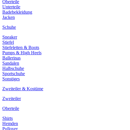
Oberteile
Unterteile
Badebekleidung
Jacken
Schuhe
Sneaker
Stiefel
Stiefeletten & Boots
Pumps & High Heels
Ballerinas
Sandalen
Halbschuhe
Sportschuhe
Sonstiges
Zweiteiler & Kostüme
Zweiteiler
Oberteile
Shirts
Hemden
Pullover