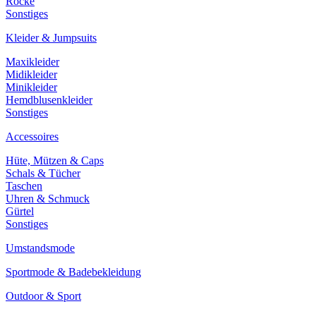
Röcke
Sonstiges
Kleider & Jumpsuits
Maxikleider
Midikleider
Minikleider
Hemdblusenkleider
Sonstiges
Accessoires
Hüte, Mützen & Caps
Schals & Tücher
Taschen
Uhren & Schmuck
Gürtel
Sonstiges
Umstandsmode
Sportmode & Badebekleidung
Outdoor & Sport