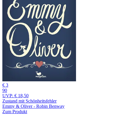
€ 3
90
UVP:
€ 18,50
Zustand mit Schönheitsfehler
Emmy & Oliver - Robin Benway
Zum Produkt