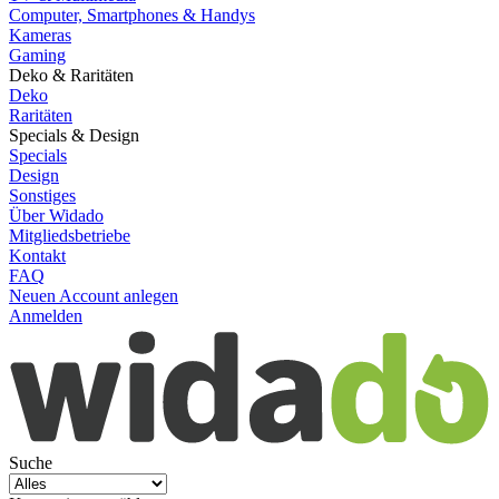
Computer, Smartphones & Handys
Kameras
Gaming
Deko & Raritäten
Deko
Raritäten
Specials & Design
Specials
Design
Sonstiges
Über Widado
Mitgliedsbetriebe
Kontakt
FAQ
Neuen Account anlegen
Anmelden
Suche