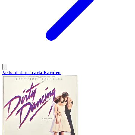
Verkauft durch
carla Kärnten