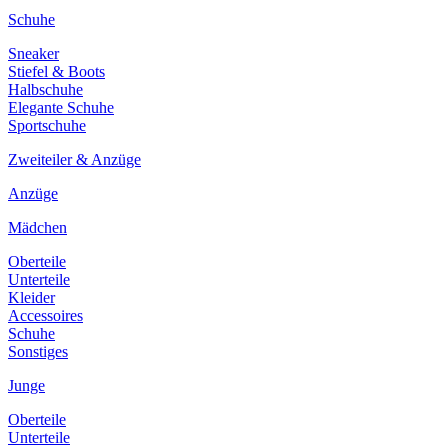
Schuhe
Sneaker
Stiefel & Boots
Halbschuhe
Elegante Schuhe
Sportschuhe
Zweiteiler & Anzüge
Anzüge
Mädchen
Oberteile
Unterteile
Kleider
Accessoires
Schuhe
Sonstiges
Junge
Oberteile
Unterteile