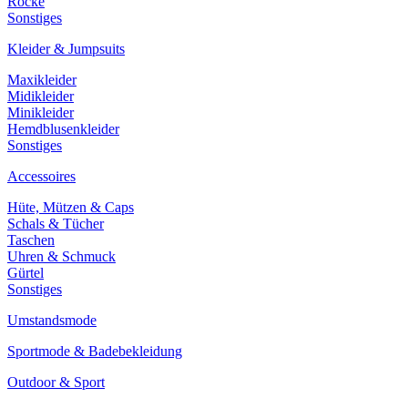
Röcke
Sonstiges
Kleider & Jumpsuits
Maxikleider
Midikleider
Minikleider
Hemdblusenkleider
Sonstiges
Accessoires
Hüte, Mützen & Caps
Schals & Tücher
Taschen
Uhren & Schmuck
Gürtel
Sonstiges
Umstandsmode
Sportmode & Badebekleidung
Outdoor & Sport