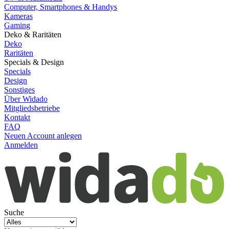
Computer, Smartphones & Handys
Kameras
Gaming
Deko & Raritäten
Deko
Raritäten
Specials & Design
Specials
Design
Sonstiges
Über Widado
Mitgliedsbetriebe
Kontakt
FAQ
Neuen Account anlegen
Anmelden
Suche