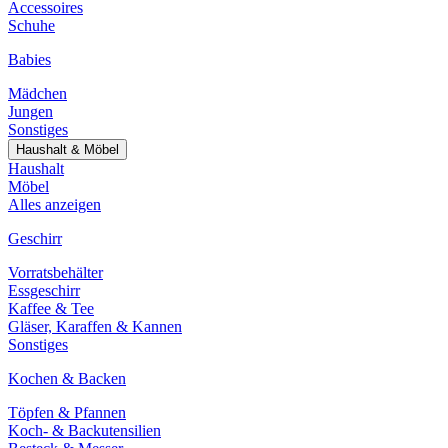
Accessoires
Schuhe
Babies
Mädchen
Jungen
Sonstiges
Haushalt & Möbel
Haushalt
Möbel
Alles anzeigen
Geschirr
Vorratsbehälter
Essgeschirr
Kaffee & Tee
Gläser, Karaffen & Kannen
Sonstiges
Kochen & Backen
Töpfen & Pfannen
Koch- & Backutensilien