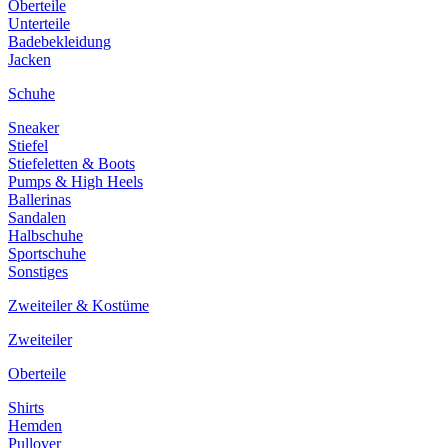
Oberteile
Unterteile
Badebekleidung
Jacken
Schuhe
Sneaker
Stiefel
Stiefeletten & Boots
Pumps & High Heels
Ballerinas
Sandalen
Halbschuhe
Sportschuhe
Sonstiges
Zweiteiler & Kostüme
Zweiteiler
Oberteile
Shirts
Hemden
Pullover