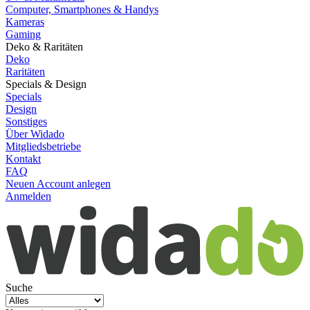
Computer, Smartphones & Handys
Kameras
Gaming
Deko & Raritäten
Deko
Raritäten
Specials & Design
Specials
Design
Sonstiges
Über Widado
Mitgliedsbetriebe
Kontakt
FAQ
Neuen Account anlegen
Anmelden
Suche