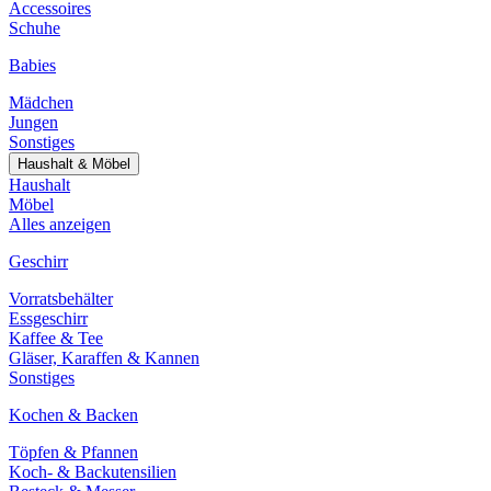
Accessoires
Schuhe
Babies
Mädchen
Jungen
Sonstiges
Haushalt & Möbel
Haushalt
Möbel
Alles anzeigen
Geschirr
Vorratsbehälter
Essgeschirr
Kaffee & Tee
Gläser, Karaffen & Kannen
Sonstiges
Kochen & Backen
Töpfen & Pfannen
Koch- & Backutensilien