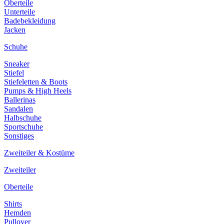
Oberteile
Unterteile
Badebekleidung
Jacken
Schuhe
Sneaker
Stiefel
Stiefeletten & Boots
Pumps & High Heels
Ballerinas
Sandalen
Halbschuhe
Sportschuhe
Sonstiges
Zweiteiler & Kostüme
Zweiteiler
Oberteile
Shirts
Hemden
Pullover