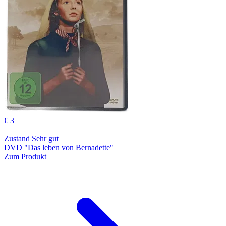
€ 3
Zustand Sehr gut
DVD "Das leben von Bernadette"
Zum Produkt