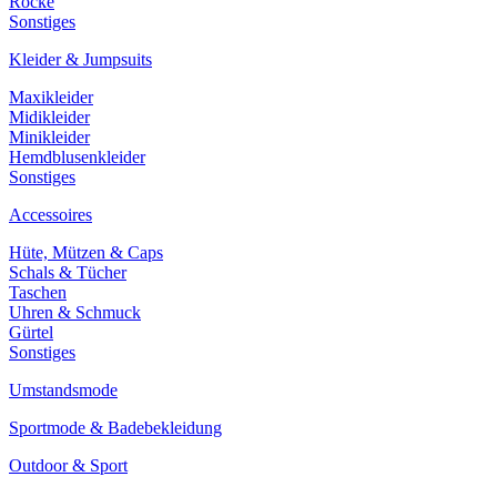
Röcke
Sonstiges
Kleider & Jumpsuits
Maxikleider
Midikleider
Minikleider
Hemdblusenkleider
Sonstiges
Accessoires
Hüte, Mützen & Caps
Schals & Tücher
Taschen
Uhren & Schmuck
Gürtel
Sonstiges
Umstandsmode
Sportmode & Badebekleidung
Outdoor & Sport