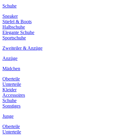
Schuhe
Sneaker
Stiefel & Boots
Halbschuhe
Elegante Schuhe
Sportschuhe
Zweiteiler & Anzüge
Anzüge
Mädchen
Oberteile
Unterteile
Kleider
Accessoires
Schuhe
Sonstiges
Junge
Oberteile
Unterteile