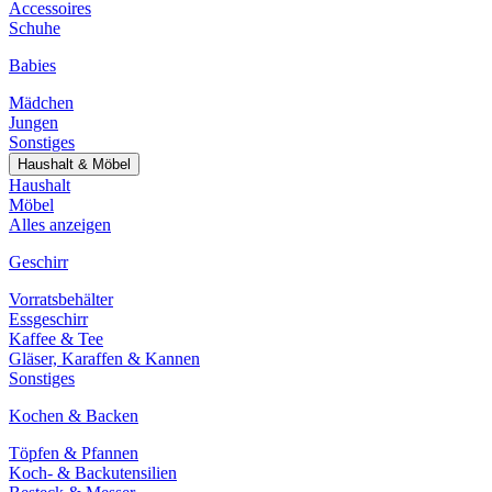
Accessoires
Schuhe
Babies
Mädchen
Jungen
Sonstiges
Haushalt & Möbel
Haushalt
Möbel
Alles anzeigen
Geschirr
Vorratsbehälter
Essgeschirr
Kaffee & Tee
Gläser, Karaffen & Kannen
Sonstiges
Kochen & Backen
Töpfen & Pfannen
Koch- & Backutensilien