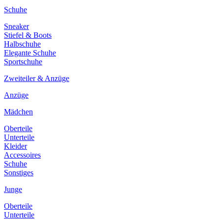
Schuhe
Sneaker
Stiefel & Boots
Halbschuhe
Elegante Schuhe
Sportschuhe
Zweiteiler & Anzüge
Anzüge
Mädchen
Oberteile
Unterteile
Kleider
Accessoires
Schuhe
Sonstiges
Junge
Oberteile
Unterteile