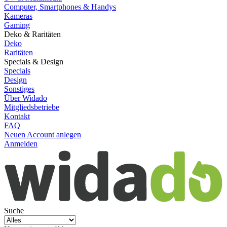
Computer, Smartphones & Handys
Kameras
Gaming
Deko & Raritäten
Deko
Raritäten
Specials & Design
Specials
Design
Sonstiges
Über Widado
Mitgliedsbetriebe
Kontakt
FAQ
Neuen Account anlegen
Anmelden
Suche