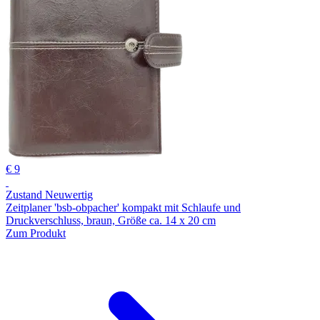
€ 9
Zustand Neuwertig
Zeitplaner 'bsb-obpacher' kompakt mit Schlaufe und
Druckverschluss, braun, Größe ca. 14 x 20 cm
Zum Produkt