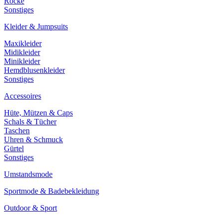
Röcke
Sonstiges
Kleider & Jumpsuits
Maxikleider
Midikleider
Minikleider
Hemdblusenkleider
Sonstiges
Accessoires
Hüte, Mützen & Caps
Schals & Tücher
Taschen
Uhren & Schmuck
Gürtel
Sonstiges
Umstandsmode
Sportmode & Badebekleidung
Outdoor & Sport