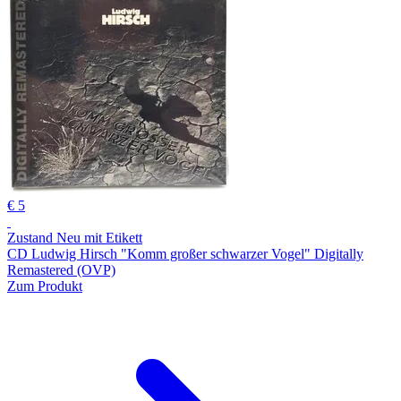
€ 5
Zustand Neu mit Etikett
CD Ludwig Hirsch "Komm großer schwarzer Vogel" Digitally
Remastered (OVP)
Zum Produkt