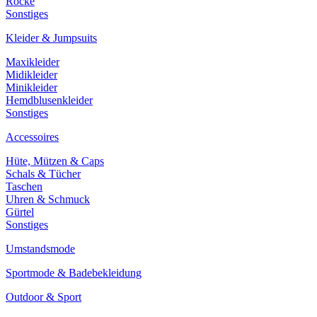
Röcke
Sonstiges
Kleider & Jumpsuits
Maxikleider
Midikleider
Minikleider
Hemdblusenkleider
Sonstiges
Accessoires
Hüte, Mützen & Caps
Schals & Tücher
Taschen
Uhren & Schmuck
Gürtel
Sonstiges
Umstandsmode
Sportmode & Badebekleidung
Outdoor & Sport