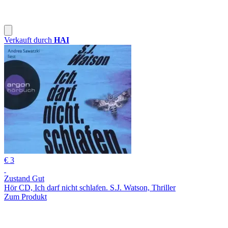
Verkauft durch
HAI
€ 3
Zustand Gut
Hör CD, Ich darf nicht schlafen. S.J. Watson, Thriller
Zum Produkt