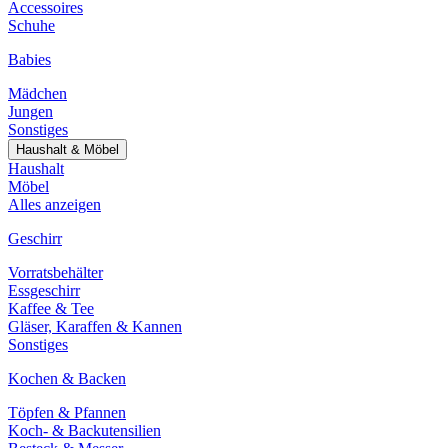
Accessoires
Schuhe
Babies
Mädchen
Jungen
Sonstiges
Haushalt & Möbel
Haushalt
Möbel
Alles anzeigen
Geschirr
Vorratsbehälter
Essgeschirr
Kaffee & Tee
Gläser, Karaffen & Kannen
Sonstiges
Kochen & Backen
Töpfen & Pfannen
Koch- & Backutensilien