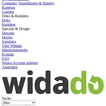
Computer, Smartphones & Handys
Kameras
Gaming
Deko & Raritäten
Deko
Raritäten
Specials & Design
Specials
Design
Sonstiges
Über Widado
Mitgliedsbetriebe
Kontakt
FAQ
Neuen Account anlegen
Anmelden
Suche