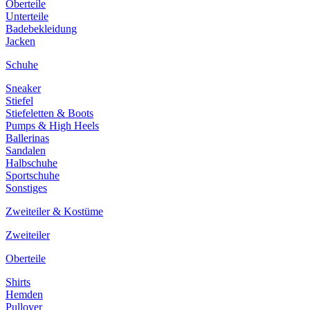
Oberteile
Unterteile
Badebekleidung
Jacken
Schuhe
Sneaker
Stiefel
Stiefeletten & Boots
Pumps & High Heels
Ballerinas
Sandalen
Halbschuhe
Sportschuhe
Sonstiges
Zweiteiler & Kostüme
Zweiteiler
Oberteile
Shirts
Hemden
Pullover