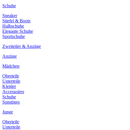
Schuhe
Sneaker
Stiefel & Boots
Halbschuhe
Elegante Schuhe
Sportschuhe
Zweiteiler & Anzüge
Anzüge
Mädchen
Oberteile
Unterteile
Kleider
Accessoires
Schuhe
Sonstiges
Junge
Oberteile
Unterteile