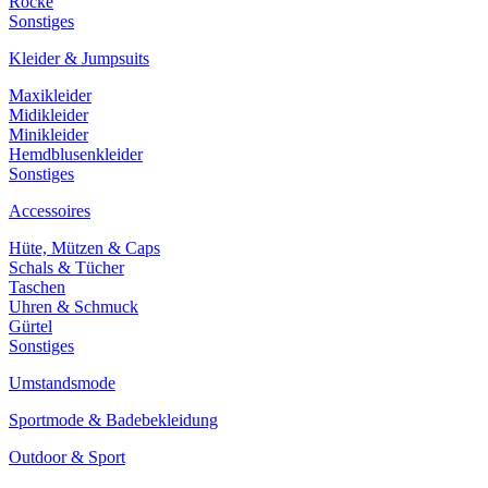
Röcke
Sonstiges
Kleider & Jumpsuits
Maxikleider
Midikleider
Minikleider
Hemdblusenkleider
Sonstiges
Accessoires
Hüte, Mützen & Caps
Schals & Tücher
Taschen
Uhren & Schmuck
Gürtel
Sonstiges
Umstandsmode
Sportmode & Badebekleidung
Outdoor & Sport