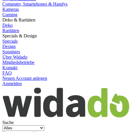
Computer, Smartphones & Handys
Kameras
Gaming
Deko & Raritäten
Deko
Raritäten
Specials & Design
Specials
Design
Sonstiges
Über Widado
Mitgliedsbetriebe
Kontakt
FAQ
Neuen Account anlegen
Anmelden
Suche