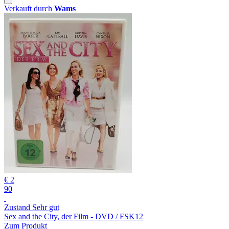
Verkauft durch
Wams
€ 2
90
Zustand Sehr gut
Sex and the City, der Film - DVD / FSK12
Zum Produkt