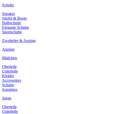
Schuhe
Sneaker
Stiefel & Boots
Halbschuhe
Elegante Schuhe
Sportschuhe
Zweiteiler & Anzüge
Anzüge
Mädchen
Oberteile
Unterteile
Kleider
Accessoires
Schuhe
Sonstiges
Junge
Oberteile
Unterteile