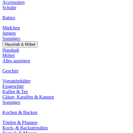
Accessoires
Schuhe
Babies
Mädchen
Jungen
Sonstiges
Haushalt & Möbel
Haushalt
Möbel
Alles anzeigen
Geschirr
Vorratsbehälter
Essgeschirr
Kaffee & Tee
Gläser, Karaffen & Kannen
Sonstiges
Kochen & Backen
Töpfen & Pfannen
Koch- & Backutensilien