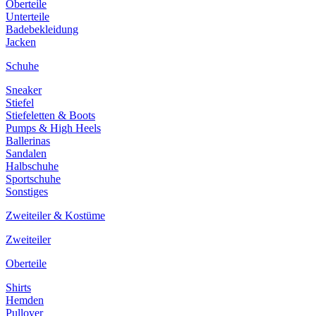
Oberteile
Unterteile
Badebekleidung
Jacken
Schuhe
Sneaker
Stiefel
Stiefeletten & Boots
Pumps & High Heels
Ballerinas
Sandalen
Halbschuhe
Sportschuhe
Sonstiges
Zweiteiler & Kostüme
Zweiteiler
Oberteile
Shirts
Hemden
Pullover