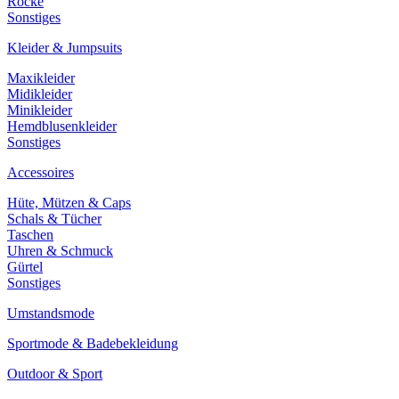
Röcke
Sonstiges
Kleider & Jumpsuits
Maxikleider
Midikleider
Minikleider
Hemdblusenkleider
Sonstiges
Accessoires
Hüte, Mützen & Caps
Schals & Tücher
Taschen
Uhren & Schmuck
Gürtel
Sonstiges
Umstandsmode
Sportmode & Badebekleidung
Outdoor & Sport