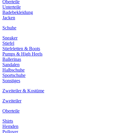
Oberteile
Unterteile
Badebekleidung
Jacken
Schuhe
Sneaker
Stiefel
Stiefeletten & Boots
Pumps & High Heels
Ballerinas
Sandalen
Halbschuhe
Sportschuhe
Sonstiges
Zweiteiler & Kostüme
Zweiteiler
Oberteile
Shirts
Hemden
Pullover