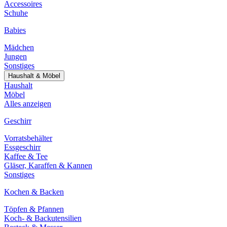
Accessoires
Schuhe
Babies
Mädchen
Jungen
Sonstiges
Haushalt & Möbel
Haushalt
Möbel
Alles anzeigen
Geschirr
Vorratsbehälter
Essgeschirr
Kaffee & Tee
Gläser, Karaffen & Kannen
Sonstiges
Kochen & Backen
Töpfen & Pfannen
Koch- & Backutensilien