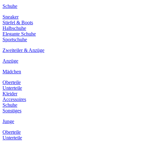
Schuhe
Sneaker
Stiefel & Boots
Halbschuhe
Elegante Schuhe
Sportschuhe
Zweiteiler & Anzüge
Anzüge
Mädchen
Oberteile
Unterteile
Kleider
Accessoires
Schuhe
Sonstiges
Junge
Oberteile
Unterteile