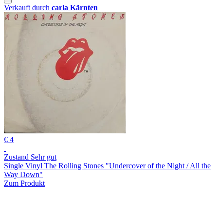
Verkauft durch
carla Kärnten
€ 4
Zustand Sehr gut
Single Vinyl The Rolling Stones "Undercover of the Night / All the
Way Down"
Zum Produkt