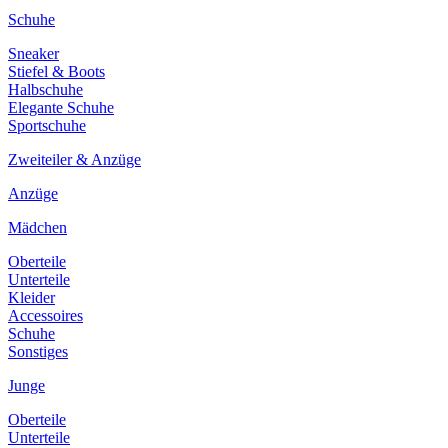
Schuhe
Sneaker
Stiefel & Boots
Halbschuhe
Elegante Schuhe
Sportschuhe
Zweiteiler & Anzüge
Anzüge
Mädchen
Oberteile
Unterteile
Kleider
Accessoires
Schuhe
Sonstiges
Junge
Oberteile
Unterteile