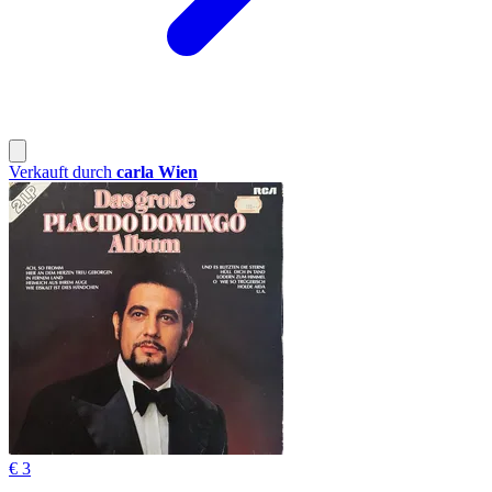
Verkauft durch
carla Wien
€ 3