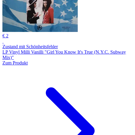
€ 2
Zustand mit Schönheitsfehler
LP Vinyl Milli Vanilli "Girl You Know It's True (N.Y.C. Subway
Mix)"
Zum Produkt