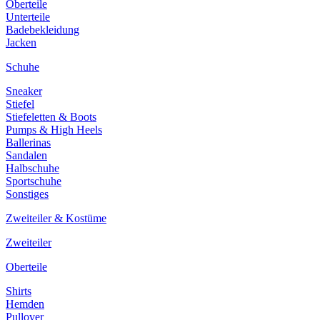
Oberteile
Unterteile
Badebekleidung
Jacken
Schuhe
Sneaker
Stiefel
Stiefeletten & Boots
Pumps & High Heels
Ballerinas
Sandalen
Halbschuhe
Sportschuhe
Sonstiges
Zweiteiler & Kostüme
Zweiteiler
Oberteile
Shirts
Hemden
Pullover