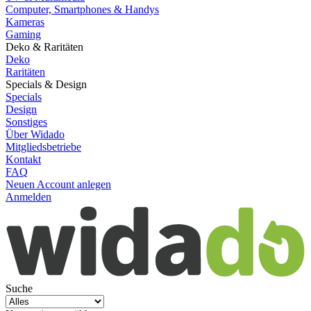
Computer, Smartphones & Handys
Kameras
Gaming
Deko & Raritäten
Deko
Raritäten
Specials & Design
Specials
Design
Sonstiges
Über Widado
Mitgliedsbetriebe
Kontakt
FAQ
Neuen Account anlegen
Anmelden
Suche