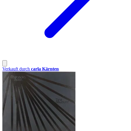
Verkauft durch
carla Kärnten