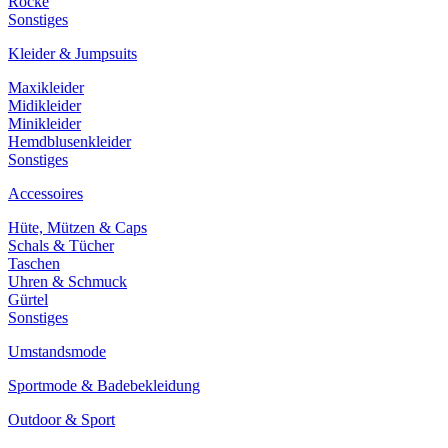
Röcke
Sonstiges
Kleider & Jumpsuits
Maxikleider
Midikleider
Minikleider
Hemdblusenkleider
Sonstiges
Accessoires
Hüte, Mützen & Caps
Schals & Tücher
Taschen
Uhren & Schmuck
Gürtel
Sonstiges
Umstandsmode
Sportmode & Badebekleidung
Outdoor & Sport