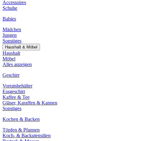
Accessoires
Schuhe
Babies
Mädchen
Jungen
Sonstiges
Haushalt & Möbel
Haushalt
Möbel
Alles anzeigen
Geschirr
Vorratsbehälter
Essgeschirr
Kaffee & Tee
Gläser, Karaffen & Kannen
Sonstiges
Kochen & Backen
Töpfen & Pfannen
Koch- & Backutensilien