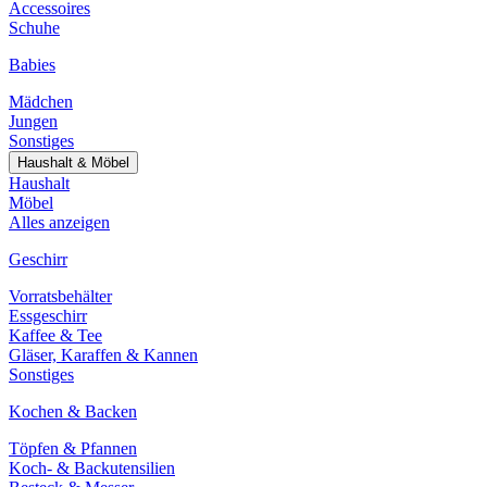
Accessoires
Schuhe
Babies
Mädchen
Jungen
Sonstiges
Haushalt & Möbel
Haushalt
Möbel
Alles anzeigen
Geschirr
Vorratsbehälter
Essgeschirr
Kaffee & Tee
Gläser, Karaffen & Kannen
Sonstiges
Kochen & Backen
Töpfen & Pfannen
Koch- & Backutensilien