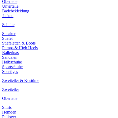
Oberteile
Unterteile
Badebekleidung
Jacken
Schuhe
Sneaker
Stiefel
Stiefeletten & Boots
Pumps & High Heels
Ballerinas
Sandalen
Halbschuhe
Sportschuhe
Sonstiges
Zweiteiler & Kostüme
Zweiteiler
Oberteile
Shirts
Hemden
Pullover