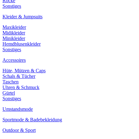
Röcke
Sonstiges
Kleider & Jumpsuits
Maxikleider
Midikleider
Minikleider
Hemdblusenkleider
Sonstiges
Accessoires
Hüte, Mützen & Caps
Schals & Tücher
Taschen
Uhren & Schmuck
Gürtel
Sonstiges
Umstandsmode
Sportmode & Badebekleidung
Outdoor & Sport