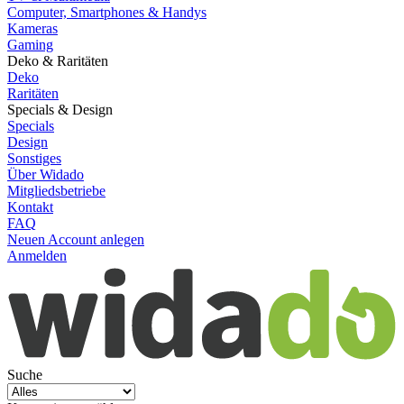
Computer, Smartphones & Handys
Kameras
Gaming
Deko & Raritäten
Deko
Raritäten
Specials & Design
Specials
Design
Sonstiges
Über Widado
Mitgliedsbetriebe
Kontakt
FAQ
Neuen Account anlegen
Anmelden
Suche