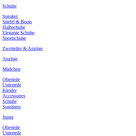
Schuhe
Sneaker
Stiefel & Boots
Halbschuhe
Elegante Schuhe
Sportschuhe
Zweiteiler & Anzüge
Anzüge
Mädchen
Oberteile
Unterteile
Kleider
Accessoires
Schuhe
Sonstiges
Junge
Oberteile
Unterteile