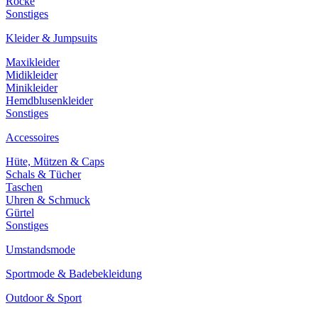
Röcke
Sonstiges
Kleider & Jumpsuits
Maxikleider
Midikleider
Minikleider
Hemdblusenkleider
Sonstiges
Accessoires
Hüte, Mützen & Caps
Schals & Tücher
Taschen
Uhren & Schmuck
Gürtel
Sonstiges
Umstandsmode
Sportmode & Badebekleidung
Outdoor & Sport