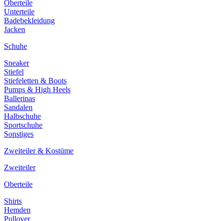
Oberteile
Unterteile
Badebekleidung
Jacken
Schuhe
Sneaker
Stiefel
Stiefeletten & Boots
Pumps & High Heels
Ballerinas
Sandalen
Halbschuhe
Sportschuhe
Sonstiges
Zweiteiler & Kostüme
Zweiteiler
Oberteile
Shirts
Hemden
Pullover