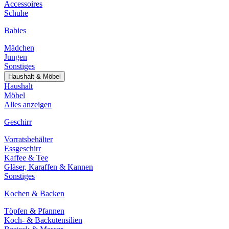
Accessoires
Schuhe
Babies
Mädchen
Jungen
Sonstiges
Haushalt & Möbel
Haushalt
Möbel
Alles anzeigen
Geschirr
Vorratsbehälter
Essgeschirr
Kaffee & Tee
Gläser, Karaffen & Kannen
Sonstiges
Kochen & Backen
Töpfen & Pfannen
Koch- & Backutensilien