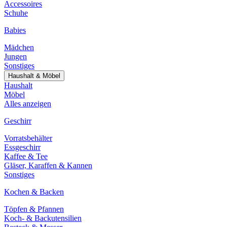
Accessoires
Schuhe
Babies
Mädchen
Jungen
Sonstiges
Haushalt & Möbel
Haushalt
Möbel
Alles anzeigen
Geschirr
Vorratsbehälter
Essgeschirr
Kaffee & Tee
Gläser, Karaffen & Kannen
Sonstiges
Kochen & Backen
Töpfen & Pfannen
Koch- & Backutensilien