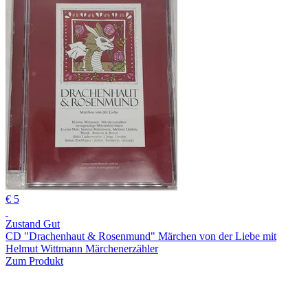
€ 5
Zustand Gut
CD "Drachenhaut & Rosenmund" Märchen von der Liebe mit
Helmut Wittmann Märchenerzähler
Zum Produkt