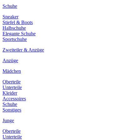
Schuhe
Sneaker
Stiefel & Boots
Halbschuhe
Elegante Schuhe
Sportschuhe
Zweiteiler & Anzüge
Anzüge
Mädchen
Oberteile
Unterteile
Kleider
Accessoires
Schuhe
Sonstiges
Junge
Oberteile
Unterteile