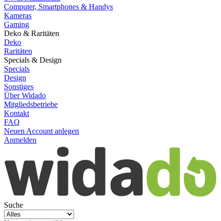
Computer, Smartphones & Handys
Kameras
Gaming
Deko & Raritäten
Deko
Raritäten
Specials & Design
Specials
Design
Sonstiges
Über Widado
Mitgliedsbetriebe
Kontakt
FAQ
Neuen Account anlegen
Anmelden
Suche