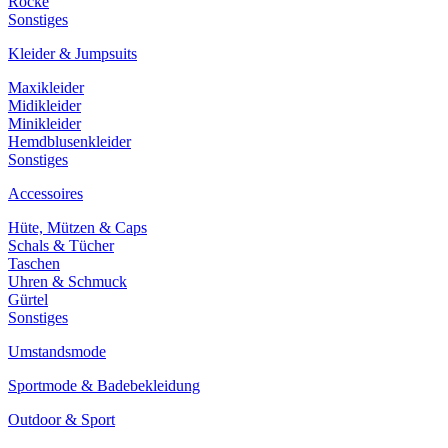
Röcke
Sonstiges
Kleider & Jumpsuits
Maxikleider
Midikleider
Minikleider
Hemdblusenkleider
Sonstiges
Accessoires
Hüte, Mützen & Caps
Schals & Tücher
Taschen
Uhren & Schmuck
Gürtel
Sonstiges
Umstandsmode
Sportmode & Badebekleidung
Outdoor & Sport