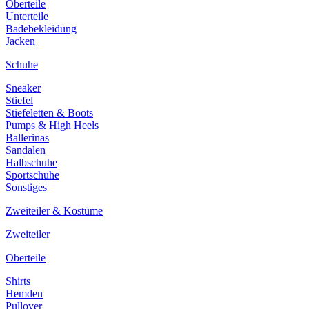
Oberteile
Unterteile
Badebekleidung
Jacken
Schuhe
Sneaker
Stiefel
Stiefeletten & Boots
Pumps & High Heels
Ballerinas
Sandalen
Halbschuhe
Sportschuhe
Sonstiges
Zweiteiler & Kostüme
Zweiteiler
Oberteile
Shirts
Hemden
Pullover