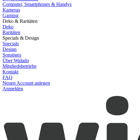
Computer, Smartphones & Handys
Kameras
Gaming
Deko & Raritäten
Deko
Raritäten
Specials & Design
Specials
Design
Sonstiges
Über Widado
Mitgliedsbetriebe
Kontakt
FAQ
Neuen Account anlegen
Anmelden