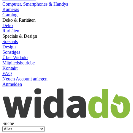
Computer, Smartphones & Handys
Kameras
Gaming
Deko & Raritäten
Deko
Raritäten
Specials & Design
Specials
Design
Sonstiges
Über Widado
Mitgliedsbetriebe
Kontakt
FAQ
Neuen Account anlegen
Anmelden
Suche