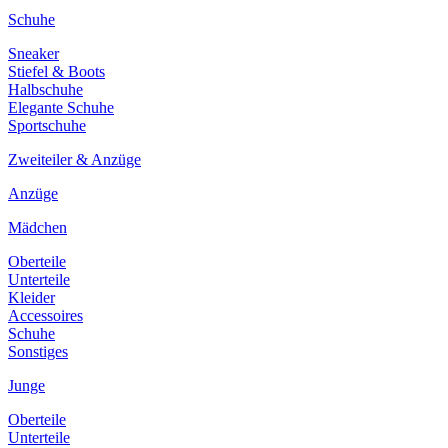
Schuhe
Sneaker
Stiefel & Boots
Halbschuhe
Elegante Schuhe
Sportschuhe
Zweiteiler & Anzüge
Anzüge
Mädchen
Oberteile
Unterteile
Kleider
Accessoires
Schuhe
Sonstiges
Junge
Oberteile
Unterteile