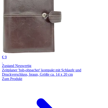
€ 9
Zustand Neuwertig
Zeitplaner 'bsb-obpacher' kompakt mit Schlaufe und
Druckverschluss, braun, Größe ca. 14 x 20 cm
Zum Produkt