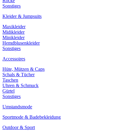
Röcke
Sonstiges
Kleider & Jumpsuits
Maxikleider
Midikleider
Minikleider
Hemdblusenkleider
Sonstiges
Accessoires
Hüte, Mützen & Caps
Schals & Tücher
Taschen
Uhren & Schmuck
Gürtel
Sonstiges
Umstandsmode
Sportmode & Badebekleidung
Outdoor & Sport