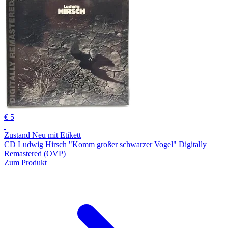
€ 5
Zustand Neu mit Etikett
CD Ludwig Hirsch "Komm großer schwarzer Vogel" Digitally
Remastered (OVP)
Zum Produkt