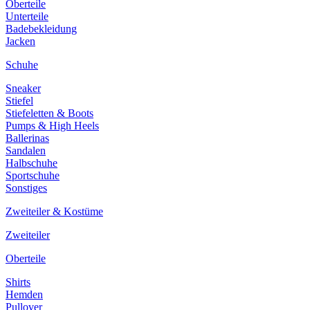
Oberteile
Unterteile
Badebekleidung
Jacken
Schuhe
Sneaker
Stiefel
Stiefeletten & Boots
Pumps & High Heels
Ballerinas
Sandalen
Halbschuhe
Sportschuhe
Sonstiges
Zweiteiler & Kostüme
Zweiteiler
Oberteile
Shirts
Hemden
Pullover