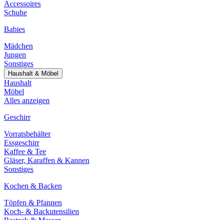
Accessoires
Schuhe
Babies
Mädchen
Jungen
Sonstiges
Haushalt & Möbel
Haushalt
Möbel
Alles anzeigen
Geschirr
Vorratsbehälter
Essgeschirr
Kaffee & Tee
Gläser, Karaffen & Kannen
Sonstiges
Kochen & Backen
Töpfen & Pfannen
Koch- & Backutensilien