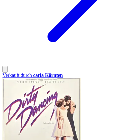
Verkauft durch
carla Kärnten