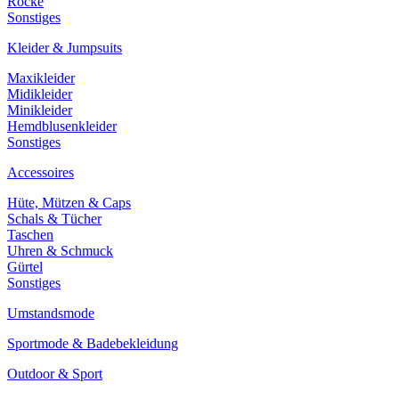
Röcke
Sonstiges
Kleider & Jumpsuits
Maxikleider
Midikleider
Minikleider
Hemdblusenkleider
Sonstiges
Accessoires
Hüte, Mützen & Caps
Schals & Tücher
Taschen
Uhren & Schmuck
Gürtel
Sonstiges
Umstandsmode
Sportmode & Badebekleidung
Outdoor & Sport