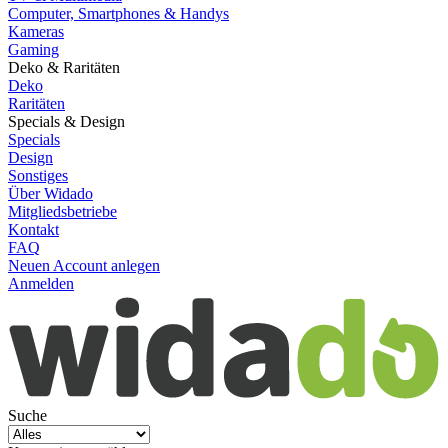
Computer, Smartphones & Handys
Kameras
Gaming
Deko & Raritäten
Deko
Raritäten
Specials & Design
Specials
Design
Sonstiges
Über Widado
Mitgliedsbetriebe
Kontakt
FAQ
Neuen Account anlegen
Anmelden
Suche