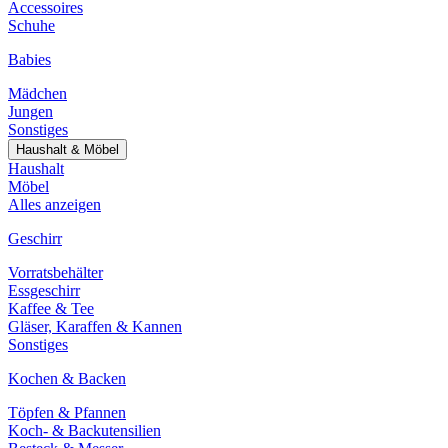
Accessoires
Schuhe
Babies
Mädchen
Jungen
Sonstiges
Haushalt & Möbel
Haushalt
Möbel
Alles anzeigen
Geschirr
Vorratsbehälter
Essgeschirr
Kaffee & Tee
Gläser, Karaffen & Kannen
Sonstiges
Kochen & Backen
Töpfen & Pfannen
Koch- & Backutensilien