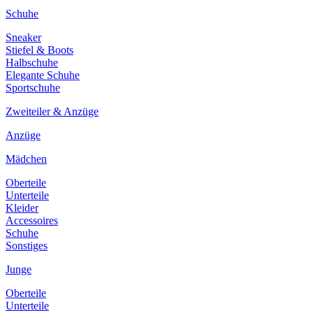
Schuhe
Sneaker
Stiefel & Boots
Halbschuhe
Elegante Schuhe
Sportschuhe
Zweiteiler & Anzüge
Anzüge
Mädchen
Oberteile
Unterteile
Kleider
Accessoires
Schuhe
Sonstiges
Junge
Oberteile
Unterteile