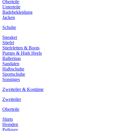
Oberteile
Unterteile
Badebekleidung
Jacken
Schuhe
Sneaker
Stiefel
Stiefeletten & Boots
Pumps & High Heels
Ballerinas
Sandalen
Halbschuhe
Sportschuhe
Sonstiges
Zweiteiler & Kostüme
Zweiteiler
Oberteile
Shirts
Hemden
Pullover