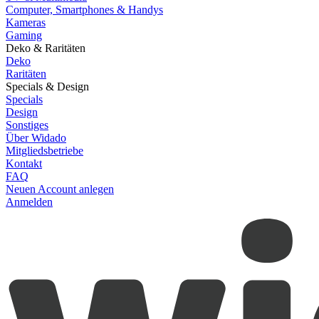
Computer, Smartphones & Handys
Kameras
Gaming
Deko & Raritäten
Deko
Raritäten
Specials & Design
Specials
Design
Sonstiges
Über Widado
Mitgliedsbetriebe
Kontakt
FAQ
Neuen Account anlegen
Anmelden