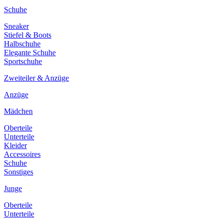
Schuhe
Sneaker
Stiefel & Boots
Halbschuhe
Elegante Schuhe
Sportschuhe
Zweiteiler & Anzüge
Anzüge
Mädchen
Oberteile
Unterteile
Kleider
Accessoires
Schuhe
Sonstiges
Junge
Oberteile
Unterteile