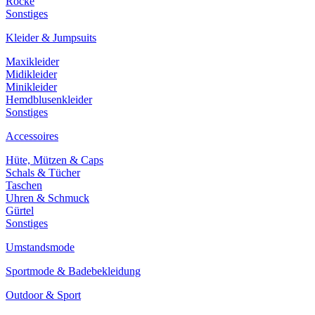
Röcke
Sonstiges
Kleider & Jumpsuits
Maxikleider
Midikleider
Minikleider
Hemdblusenkleider
Sonstiges
Accessoires
Hüte, Mützen & Caps
Schals & Tücher
Taschen
Uhren & Schmuck
Gürtel
Sonstiges
Umstandsmode
Sportmode & Badebekleidung
Outdoor & Sport