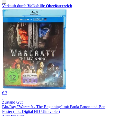
Verkauft durch
Volkshilfe Oberösterreich
€ 3
Zustand Gut
Blu-Ray "Warcraft - The Beginning" mit Paula Patton und Ben
Foster (ink. Digital HD Ultraviolet)