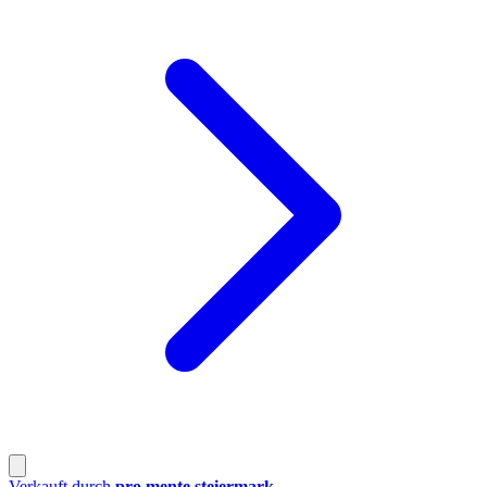
Verkauft durch
pro mente steiermark