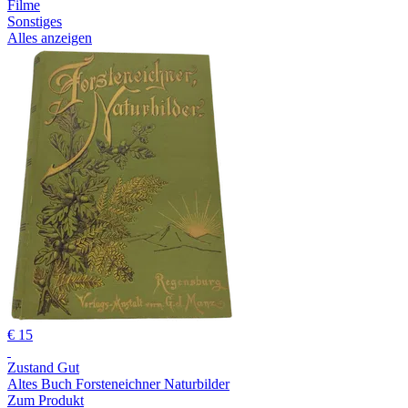
Filme
Sonstiges
Alles anzeigen
€ 15
Zustand Gut
Altes Buch Forsteneichner Naturbilder
Zum Produkt