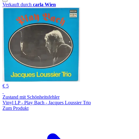
Verkauft durch
carla Wien
€ 5
Zustand mit Schönheitsfehler
Vinyl LP - Play Bach - Jacques Loussier Trio
Zum Produkt