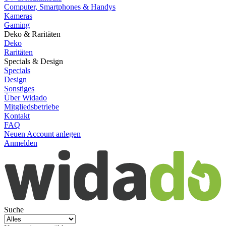
Computer, Smartphones & Handys
Kameras
Gaming
Deko & Raritäten
Deko
Raritäten
Specials & Design
Specials
Design
Sonstiges
Über Widado
Mitgliedsbetriebe
Kontakt
FAQ
Neuen Account anlegen
Anmelden
Suche