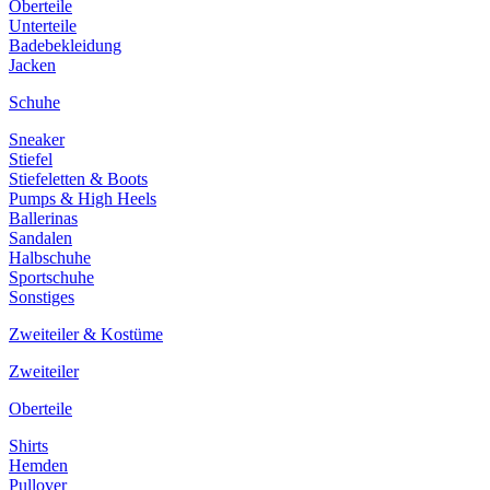
Oberteile
Unterteile
Badebekleidung
Jacken
Schuhe
Sneaker
Stiefel
Stiefeletten & Boots
Pumps & High Heels
Ballerinas
Sandalen
Halbschuhe
Sportschuhe
Sonstiges
Zweiteiler & Kostüme
Zweiteiler
Oberteile
Shirts
Hemden
Pullover