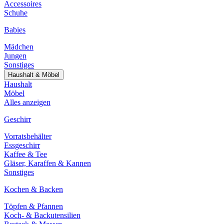
Accessoires
Schuhe
Babies
Mädchen
Jungen
Sonstiges
Haushalt & Möbel
Haushalt
Möbel
Alles anzeigen
Geschirr
Vorratsbehälter
Essgeschirr
Kaffee & Tee
Gläser, Karaffen & Kannen
Sonstiges
Kochen & Backen
Töpfen & Pfannen
Koch- & Backutensilien