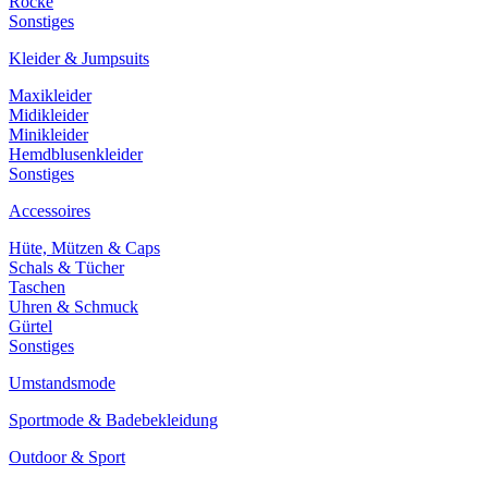
Röcke
Sonstiges
Kleider & Jumpsuits
Maxikleider
Midikleider
Minikleider
Hemdblusenkleider
Sonstiges
Accessoires
Hüte, Mützen & Caps
Schals & Tücher
Taschen
Uhren & Schmuck
Gürtel
Sonstiges
Umstandsmode
Sportmode & Badebekleidung
Outdoor & Sport