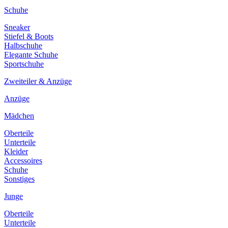
Schuhe
Sneaker
Stiefel & Boots
Halbschuhe
Elegante Schuhe
Sportschuhe
Zweiteiler & Anzüge
Anzüge
Mädchen
Oberteile
Unterteile
Kleider
Accessoires
Schuhe
Sonstiges
Junge
Oberteile
Unterteile