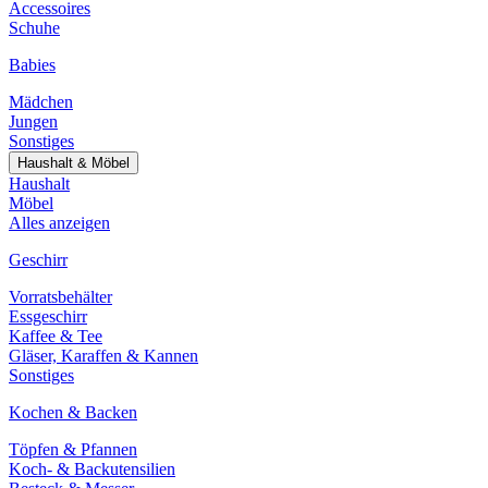
Accessoires
Schuhe
Babies
Mädchen
Jungen
Sonstiges
Haushalt & Möbel
Haushalt
Möbel
Alles anzeigen
Geschirr
Vorratsbehälter
Essgeschirr
Kaffee & Tee
Gläser, Karaffen & Kannen
Sonstiges
Kochen & Backen
Töpfen & Pfannen
Koch- & Backutensilien