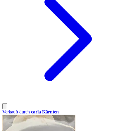
Verkauft durch
carla Kärnten