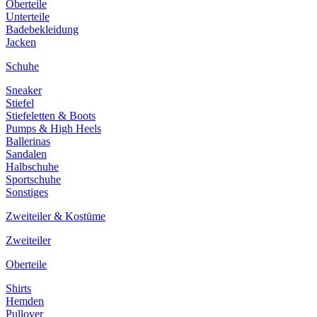
Oberteile
Unterteile
Badebekleidung
Jacken
Schuhe
Sneaker
Stiefel
Stiefeletten & Boots
Pumps & High Heels
Ballerinas
Sandalen
Halbschuhe
Sportschuhe
Sonstiges
Zweiteiler & Kostüme
Zweiteiler
Oberteile
Shirts
Hemden
Pullover