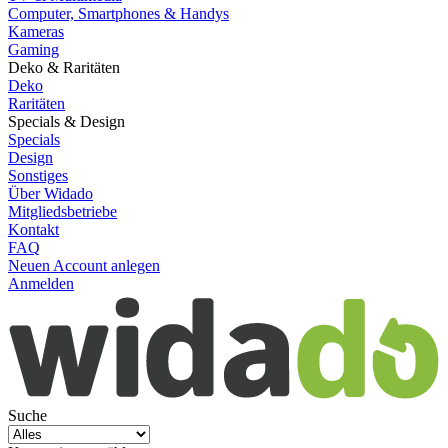
Computer, Smartphones & Handys
Kameras
Gaming
Deko & Raritäten
Deko
Raritäten
Specials & Design
Specials
Design
Sonstiges
Über Widado
Mitgliedsbetriebe
Kontakt
FAQ
Neuen Account anlegen
Anmelden
Suche