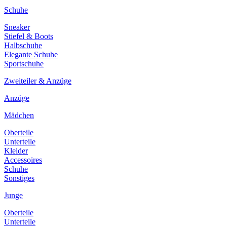
Schuhe
Sneaker
Stiefel & Boots
Halbschuhe
Elegante Schuhe
Sportschuhe
Zweiteiler & Anzüge
Anzüge
Mädchen
Oberteile
Unterteile
Kleider
Accessoires
Schuhe
Sonstiges
Junge
Oberteile
Unterteile