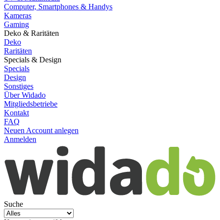
Computer, Smartphones & Handys
Kameras
Gaming
Deko & Raritäten
Deko
Raritäten
Specials & Design
Specials
Design
Sonstiges
Über Widado
Mitgliedsbetriebe
Kontakt
FAQ
Neuen Account anlegen
Anmelden
Suche