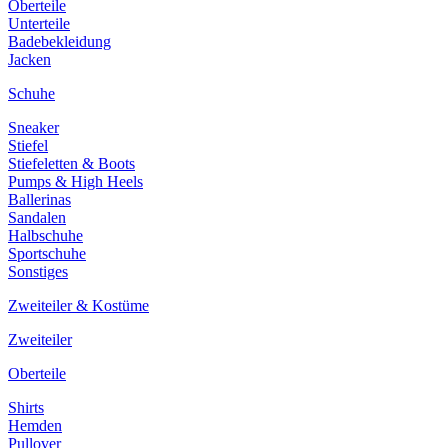
Oberteile
Unterteile
Badebekleidung
Jacken
Schuhe
Sneaker
Stiefel
Stiefeletten & Boots
Pumps & High Heels
Ballerinas
Sandalen
Halbschuhe
Sportschuhe
Sonstiges
Zweiteiler & Kostüme
Zweiteiler
Oberteile
Shirts
Hemden
Pullover