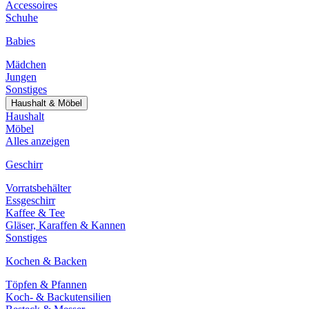
Accessoires
Schuhe
Babies
Mädchen
Jungen
Sonstiges
Haushalt & Möbel
Haushalt
Möbel
Alles anzeigen
Geschirr
Vorratsbehälter
Essgeschirr
Kaffee & Tee
Gläser, Karaffen & Kannen
Sonstiges
Kochen & Backen
Töpfen & Pfannen
Koch- & Backutensilien