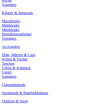
Röcke
Sonstiges
Kleider & Jumpsuits
Maxikleider
Midikleider
Minikleider
Hemdblusenkleider
Sonstiges
Accessoires
Hüte, Mützen & Caps
Schals & Tücher
Taschen
Uhren & Schmuck
Gürtel
Sonstiges
Umstandsmode
Sportmode & Badebekleidung
Outdoor & Sport