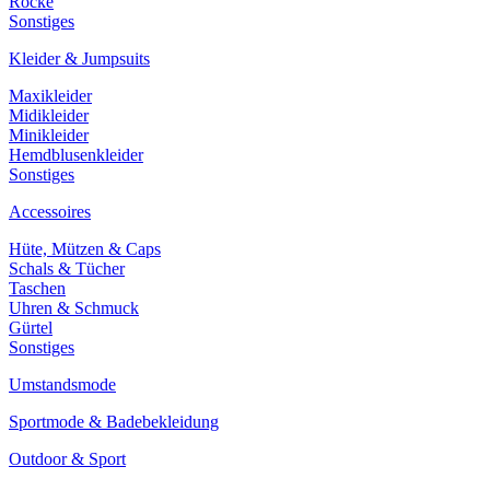
Röcke
Sonstiges
Kleider & Jumpsuits
Maxikleider
Midikleider
Minikleider
Hemdblusenkleider
Sonstiges
Accessoires
Hüte, Mützen & Caps
Schals & Tücher
Taschen
Uhren & Schmuck
Gürtel
Sonstiges
Umstandsmode
Sportmode & Badebekleidung
Outdoor & Sport