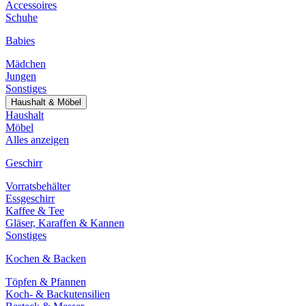
Accessoires
Schuhe
Babies
Mädchen
Jungen
Sonstiges
Haushalt & Möbel
Haushalt
Möbel
Alles anzeigen
Geschirr
Vorratsbehälter
Essgeschirr
Kaffee & Tee
Gläser, Karaffen & Kannen
Sonstiges
Kochen & Backen
Töpfen & Pfannen
Koch- & Backutensilien