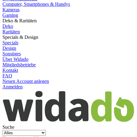
Computer, Smartphones & Handys
Kameras
Gaming
Deko & Raritäten
Deko
Raritäten
Specials & Design
Specials
Design
Sonstiges
Über Widado
Mitgliedsbetriebe
Kontakt
FAQ
Neuen Account anlegen
Anmelden
Suche