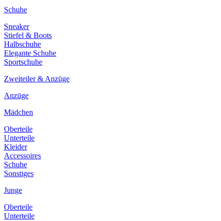
Schuhe
Sneaker
Stiefel & Boots
Halbschuhe
Elegante Schuhe
Sportschuhe
Zweiteiler & Anzüge
Anzüge
Mädchen
Oberteile
Unterteile
Kleider
Accessoires
Schuhe
Sonstiges
Junge
Oberteile
Unterteile