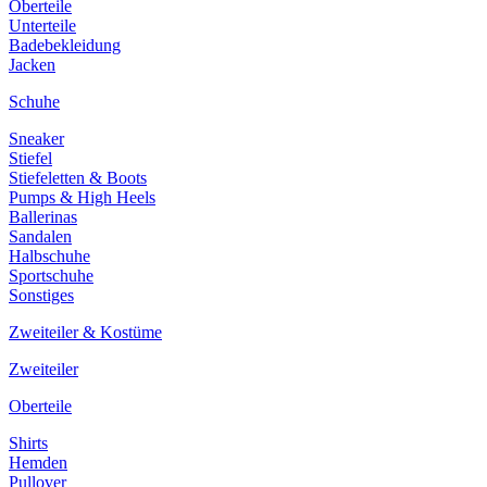
Oberteile
Unterteile
Badebekleidung
Jacken
Schuhe
Sneaker
Stiefel
Stiefeletten & Boots
Pumps & High Heels
Ballerinas
Sandalen
Halbschuhe
Sportschuhe
Sonstiges
Zweiteiler & Kostüme
Zweiteiler
Oberteile
Shirts
Hemden
Pullover