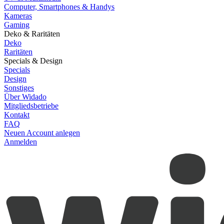
Computer, Smartphones & Handys
Kameras
Gaming
Deko & Raritäten
Deko
Raritäten
Specials & Design
Specials
Design
Sonstiges
Über Widado
Mitgliedsbetriebe
Kontakt
FAQ
Neuen Account anlegen
Anmelden