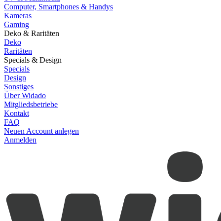
Computer, Smartphones & Handys
Kameras
Gaming
Deko & Raritäten
Deko
Raritäten
Specials & Design
Specials
Design
Sonstiges
Über Widado
Mitgliedsbetriebe
Kontakt
FAQ
Neuen Account anlegen
Anmelden