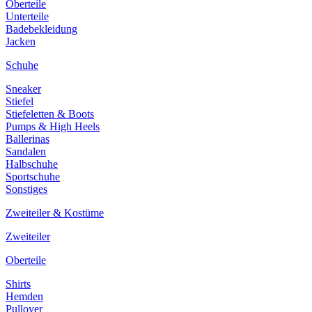
Oberteile
Unterteile
Badebekleidung
Jacken
Schuhe
Sneaker
Stiefel
Stiefeletten & Boots
Pumps & High Heels
Ballerinas
Sandalen
Halbschuhe
Sportschuhe
Sonstiges
Zweiteiler & Kostüme
Zweiteiler
Oberteile
Shirts
Hemden
Pullover