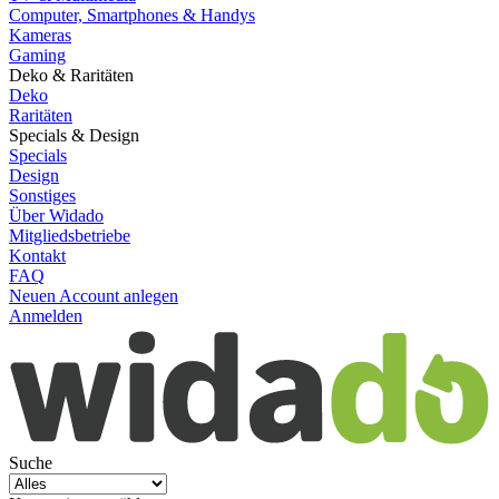
Computer, Smartphones & Handys
Kameras
Gaming
Deko & Raritäten
Deko
Raritäten
Specials & Design
Specials
Design
Sonstiges
Über Widado
Mitgliedsbetriebe
Kontakt
FAQ
Neuen Account anlegen
Anmelden
Suche