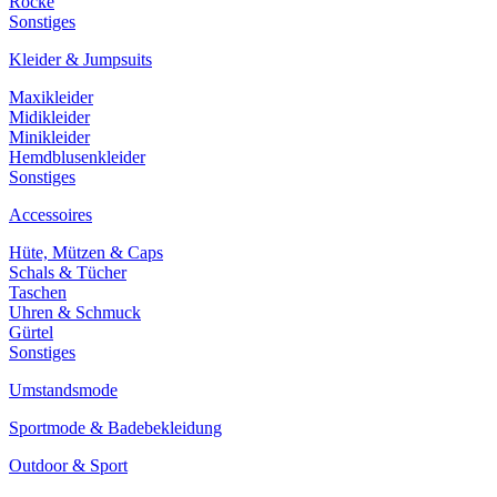
Röcke
Sonstiges
Kleider & Jumpsuits
Maxikleider
Midikleider
Minikleider
Hemdblusenkleider
Sonstiges
Accessoires
Hüte, Mützen & Caps
Schals & Tücher
Taschen
Uhren & Schmuck
Gürtel
Sonstiges
Umstandsmode
Sportmode & Badebekleidung
Outdoor & Sport