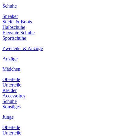
Schuhe
Sneaker
Stiefel & Boots
Halbschuhe
Elegante Schuhe
Sportschuhe
Zweiteiler & Anzüge
Anzüge
Mädchen
Oberteile
Unterteile
Kleider
Accessoires
Schuhe
Sonstiges
Junge
Oberteile
Unterteile