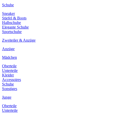
Schuhe
Sneaker
Stiefel & Boots
Halbschuhe
Elegante Schuhe
Sportschuhe
Zweiteiler & Anzüge
Anzüge
Mädchen
Oberteile
Unterteile
Kleider
Accessoires
Schuhe
Sonstiges
Junge
Oberteile
Unterteile