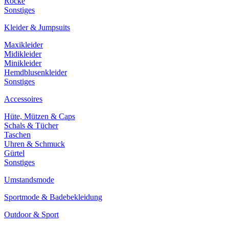
Röcke
Sonstiges
Kleider & Jumpsuits
Maxikleider
Midikleider
Minikleider
Hemdblusenkleider
Sonstiges
Accessoires
Hüte, Mützen & Caps
Schals & Tücher
Taschen
Uhren & Schmuck
Gürtel
Sonstiges
Umstandsmode
Sportmode & Badebekleidung
Outdoor & Sport