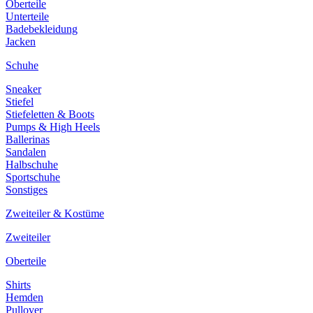
Oberteile
Unterteile
Badebekleidung
Jacken
Schuhe
Sneaker
Stiefel
Stiefeletten & Boots
Pumps & High Heels
Ballerinas
Sandalen
Halbschuhe
Sportschuhe
Sonstiges
Zweiteiler & Kostüme
Zweiteiler
Oberteile
Shirts
Hemden
Pullover