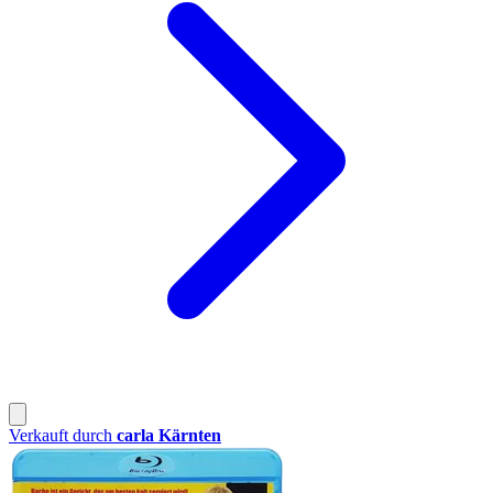
Verkauft durch
carla Kärnten