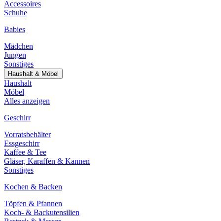
Accessoires
Schuhe
Babies
Mädchen
Jungen
Sonstiges
Haushalt & Möbel
Haushalt
Möbel
Alles anzeigen
Geschirr
Vorratsbehälter
Essgeschirr
Kaffee & Tee
Gläser, Karaffen & Kannen
Sonstiges
Kochen & Backen
Töpfen & Pfannen
Koch- & Backutensilien