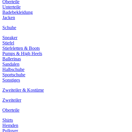
Oberteile
Unterteile
Badebekleidung
Jacken
Schuhe
Sneaker
Stiefel
Stiefeletten & Boots
Pumps & High Heels
Ballerinas
Sandalen
Halbschuhe
Sportschuhe
Sonstiges
Zweiteiler & Kostüme
Zweiteiler
Oberteile
Shirts
Hemden
Pullover