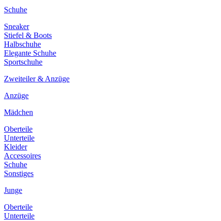
Schuhe
Sneaker
Stiefel & Boots
Halbschuhe
Elegante Schuhe
Sportschuhe
Zweiteiler & Anzüge
Anzüge
Mädchen
Oberteile
Unterteile
Kleider
Accessoires
Schuhe
Sonstiges
Junge
Oberteile
Unterteile