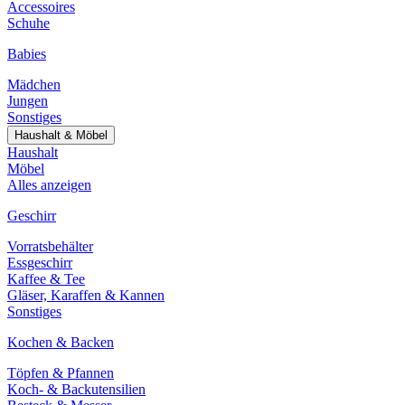
Accessoires
Schuhe
Babies
Mädchen
Jungen
Sonstiges
Haushalt & Möbel
Haushalt
Möbel
Alles anzeigen
Geschirr
Vorratsbehälter
Essgeschirr
Kaffee & Tee
Gläser, Karaffen & Kannen
Sonstiges
Kochen & Backen
Töpfen & Pfannen
Koch- & Backutensilien