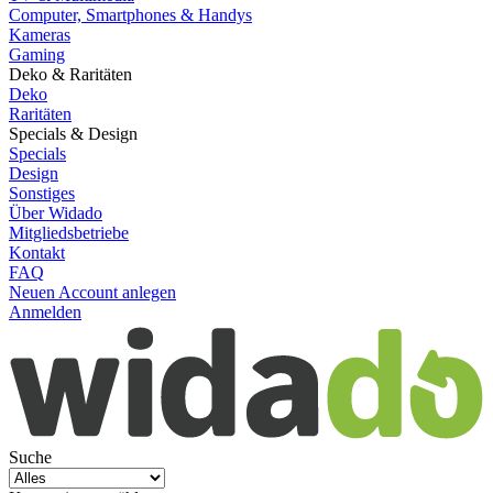
Computer, Smartphones & Handys
Kameras
Gaming
Deko & Raritäten
Deko
Raritäten
Specials & Design
Specials
Design
Sonstiges
Über Widado
Mitgliedsbetriebe
Kontakt
FAQ
Neuen Account anlegen
Anmelden
Suche