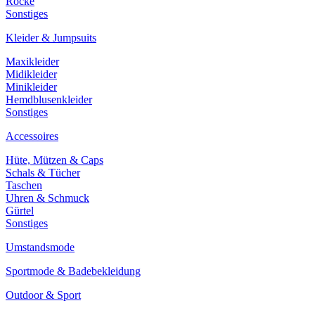
Röcke
Sonstiges
Kleider & Jumpsuits
Maxikleider
Midikleider
Minikleider
Hemdblusenkleider
Sonstiges
Accessoires
Hüte, Mützen & Caps
Schals & Tücher
Taschen
Uhren & Schmuck
Gürtel
Sonstiges
Umstandsmode
Sportmode & Badebekleidung
Outdoor & Sport