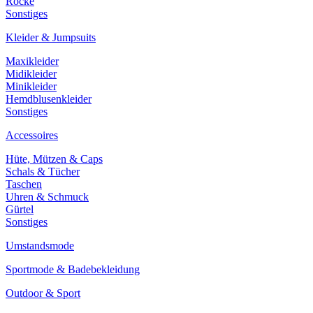
Röcke
Sonstiges
Kleider & Jumpsuits
Maxikleider
Midikleider
Minikleider
Hemdblusenkleider
Sonstiges
Accessoires
Hüte, Mützen & Caps
Schals & Tücher
Taschen
Uhren & Schmuck
Gürtel
Sonstiges
Umstandsmode
Sportmode & Badebekleidung
Outdoor & Sport