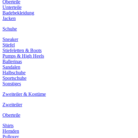
Oberteile
Unterteile
Badebekleidung
Jacken
Schuhe
Sneaker
Stiefel
Stiefeletten & Boots
Pumps & High Heels
Ballerinas
Sandalen
Halbschuhe
Sportschuhe
Sonstiges
Zweiteiler & Kostüme
Zweiteiler
Oberteile
Shirts
Hemden
Pullover