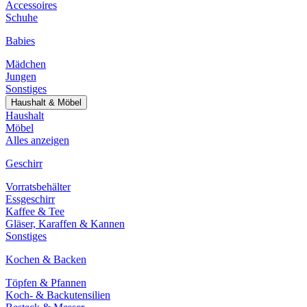
Accessoires
Schuhe
Babies
Mädchen
Jungen
Sonstiges
Haushalt & Möbel
Haushalt
Möbel
Alles anzeigen
Geschirr
Vorratsbehälter
Essgeschirr
Kaffee & Tee
Gläser, Karaffen & Kannen
Sonstiges
Kochen & Backen
Töpfen & Pfannen
Koch- & Backutensilien