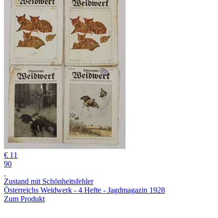
€ 11
90
Zustand mit Schönheitsfehler
Österreichs Weidwerk - 4 Hefte - Jagdmagazin 1928
Zum Produkt