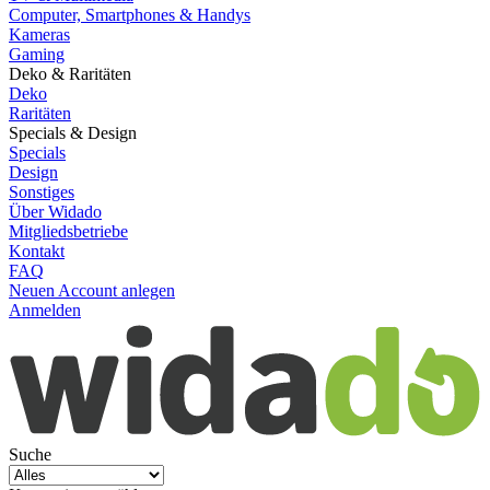
Computer, Smartphones & Handys
Kameras
Gaming
Deko & Raritäten
Deko
Raritäten
Specials & Design
Specials
Design
Sonstiges
Über Widado
Mitgliedsbetriebe
Kontakt
FAQ
Neuen Account anlegen
Anmelden
Suche