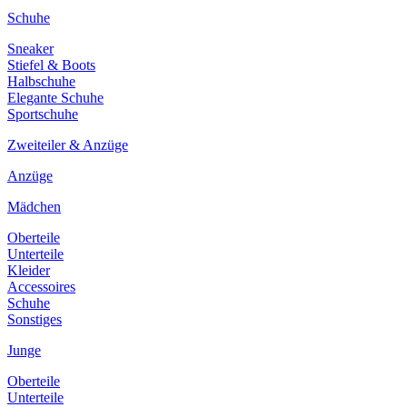
Schuhe
Sneaker
Stiefel & Boots
Halbschuhe
Elegante Schuhe
Sportschuhe
Zweiteiler & Anzüge
Anzüge
Mädchen
Oberteile
Unterteile
Kleider
Accessoires
Schuhe
Sonstiges
Junge
Oberteile
Unterteile