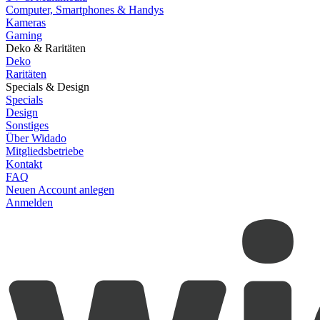
Computer, Smartphones & Handys
Kameras
Gaming
Deko & Raritäten
Deko
Raritäten
Specials & Design
Specials
Design
Sonstiges
Über Widado
Mitgliedsbetriebe
Kontakt
FAQ
Neuen Account anlegen
Anmelden