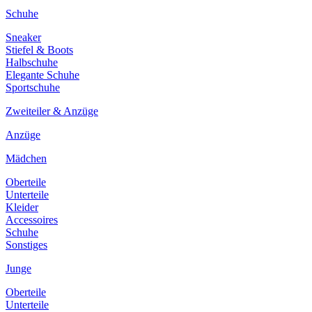
Schuhe
Sneaker
Stiefel & Boots
Halbschuhe
Elegante Schuhe
Sportschuhe
Zweiteiler & Anzüge
Anzüge
Mädchen
Oberteile
Unterteile
Kleider
Accessoires
Schuhe
Sonstiges
Junge
Oberteile
Unterteile