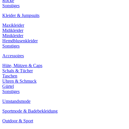
Röcke
Sonstiges
Kleider & Jumpsuits
Maxikleider
Midikleider
Minikleider
Hemdblusenkleider
Sonstiges
Accessoires
Hüte, Mützen & Caps
Schals & Tücher
Taschen
Uhren & Schmuck
Gürtel
Sonstiges
Umstandsmode
Sportmode & Badebekleidung
Outdoor & Sport