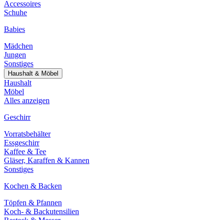
Accessoires
Schuhe
Babies
Mädchen
Jungen
Sonstiges
Haushalt & Möbel
Haushalt
Möbel
Alles anzeigen
Geschirr
Vorratsbehälter
Essgeschirr
Kaffee & Tee
Gläser, Karaffen & Kannen
Sonstiges
Kochen & Backen
Töpfen & Pfannen
Koch- & Backutensilien