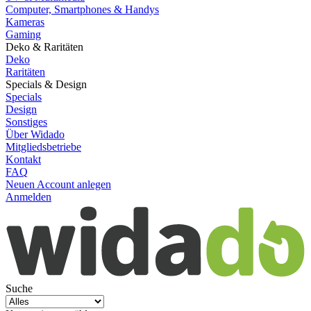
Computer, Smartphones & Handys
Kameras
Gaming
Deko & Raritäten
Deko
Raritäten
Specials & Design
Specials
Design
Sonstiges
Über Widado
Mitgliedsbetriebe
Kontakt
FAQ
Neuen Account anlegen
Anmelden
Suche