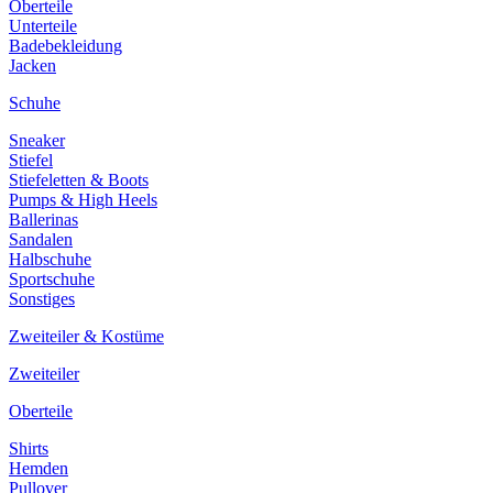
Oberteile
Unterteile
Badebekleidung
Jacken
Schuhe
Sneaker
Stiefel
Stiefeletten & Boots
Pumps & High Heels
Ballerinas
Sandalen
Halbschuhe
Sportschuhe
Sonstiges
Zweiteiler & Kostüme
Zweiteiler
Oberteile
Shirts
Hemden
Pullover