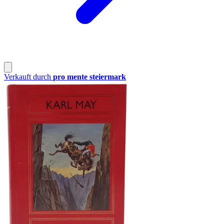
Verkauft durch
pro mente steiermark