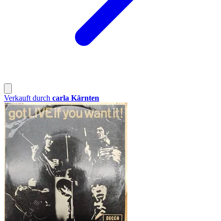
Verkauft durch
carla Kärnten