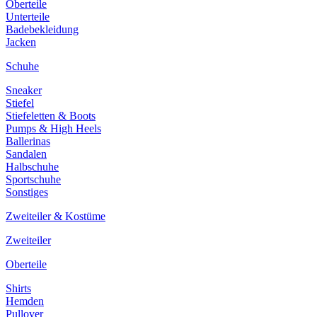
Oberteile
Unterteile
Badebekleidung
Jacken
Schuhe
Sneaker
Stiefel
Stiefeletten & Boots
Pumps & High Heels
Ballerinas
Sandalen
Halbschuhe
Sportschuhe
Sonstiges
Zweiteiler & Kostüme
Zweiteiler
Oberteile
Shirts
Hemden
Pullover