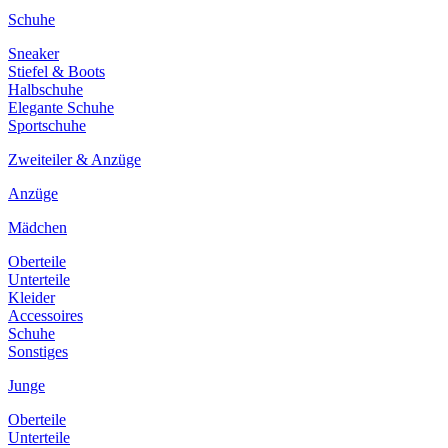
Schuhe
Sneaker
Stiefel & Boots
Halbschuhe
Elegante Schuhe
Sportschuhe
Zweiteiler & Anzüge
Anzüge
Mädchen
Oberteile
Unterteile
Kleider
Accessoires
Schuhe
Sonstiges
Junge
Oberteile
Unterteile