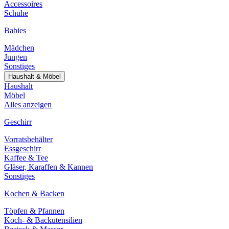
Accessoires
Schuhe
Babies
Mädchen
Jungen
Sonstiges
Haushalt & Möbel
Haushalt
Möbel
Alles anzeigen
Geschirr
Vorratsbehälter
Essgeschirr
Kaffee & Tee
Gläser, Karaffen & Kannen
Sonstiges
Kochen & Backen
Töpfen & Pfannen
Koch- & Backutensilien