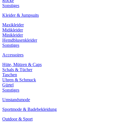
Röcke
Sonstiges
Kleider & Jumpsuits
Maxikleider
Midikleider
Minikleider
Hemdblusenkleider
Sonstiges
Accessoires
Hüte, Mützen & Caps
Schals & Tücher
Taschen
Uhren & Schmuck
Gürtel
Sonstiges
Umstandsmode
Sportmode & Badebekleidung
Outdoor & Sport