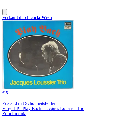
Verkauft durch
carla Wien
€ 5
Zustand mit Schönheitsfehler
Vinyl LP - Play Bach - Jacques Loussier Trio
Zum Produkt