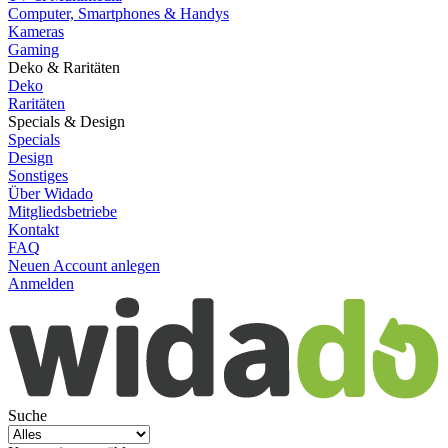
Computer, Smartphones & Handys
Kameras
Gaming
Deko & Raritäten
Deko
Raritäten
Specials & Design
Specials
Design
Sonstiges
Über Widado
Mitgliedsbetriebe
Kontakt
FAQ
Neuen Account anlegen
Anmelden
Suche