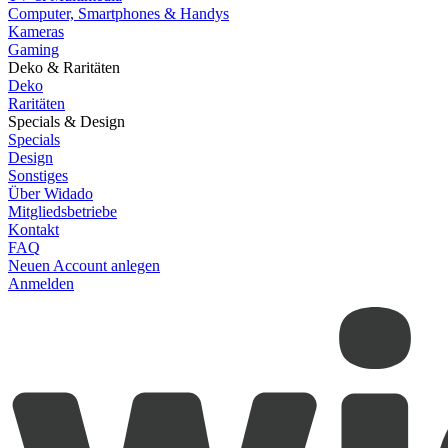
Computer, Smartphones & Handys
Kameras
Gaming
Deko & Raritäten
Deko
Raritäten
Specials & Design
Specials
Design
Sonstiges
Über Widado
Mitgliedsbetriebe
Kontakt
FAQ
Neuen Account anlegen
Anmelden