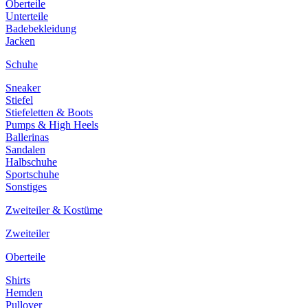
Oberteile
Unterteile
Badebekleidung
Jacken
Schuhe
Sneaker
Stiefel
Stiefeletten & Boots
Pumps & High Heels
Ballerinas
Sandalen
Halbschuhe
Sportschuhe
Sonstiges
Zweiteiler & Kostüme
Zweiteiler
Oberteile
Shirts
Hemden
Pullover