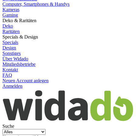
Computer, Smartphones & Handys
Kameras
Gaming
Deko & Raritäten
Deko
Raritäten
Specials & Design
Specials
Design
Sonstiges
Über Widado
Mitgliedsbetriebe
Kontakt
FAQ
Neuen Account anlegen
Anmelden
Suche