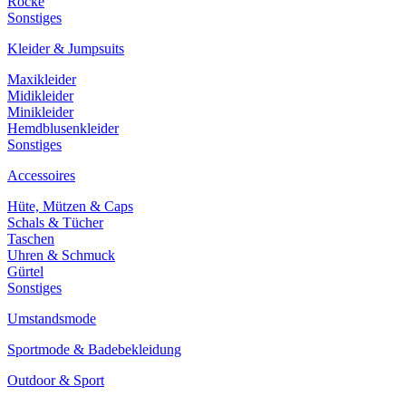
Röcke
Sonstiges
Kleider & Jumpsuits
Maxikleider
Midikleider
Minikleider
Hemdblusenkleider
Sonstiges
Accessoires
Hüte, Mützen & Caps
Schals & Tücher
Taschen
Uhren & Schmuck
Gürtel
Sonstiges
Umstandsmode
Sportmode & Badebekleidung
Outdoor & Sport