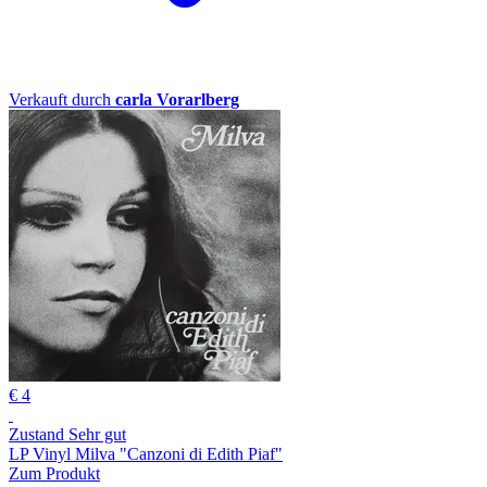
Verkauft durch
carla Vorarlberg
€ 4
Zustand Sehr gut
LP Vinyl Milva "Canzoni di Edith Piaf"
Zum Produkt