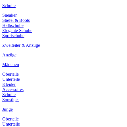
Schuhe
Sneaker
Stiefel & Boots
Halbschuhe
Elegante Schuhe
Sportschuhe
Zweiteiler & Anzüge
Anzüge
Mädchen
Oberteile
Unterteile
Kleider
Accessoires
Schuhe
Sonstiges
Junge
Oberteile
Unterteile