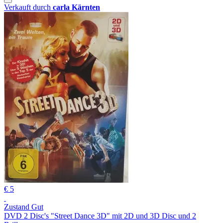
Verkauft durch
carla Kärnten
€ 5
Zustand Gut
DVD 2 Disc's "Street Dance 3D" mit 2D und 3D Disc und 2