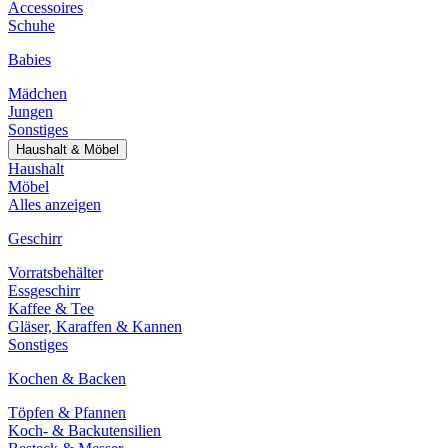
Accessoires
Schuhe
Babies
Mädchen
Jungen
Sonstiges
Haushalt & Möbel
Haushalt
Möbel
Alles anzeigen
Geschirr
Vorratsbehälter
Essgeschirr
Kaffee & Tee
Gläser, Karaffen & Kannen
Sonstiges
Kochen & Backen
Töpfen & Pfannen
Koch- & Backutensilien