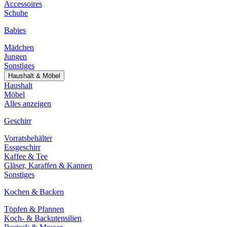
Accessoires
Schuhe
Babies
Mädchen
Jungen
Sonstiges
Haushalt & Möbel
Haushalt
Möbel
Alles anzeigen
Geschirr
Vorratsbehälter
Essgeschirr
Kaffee & Tee
Gläser, Karaffen & Kannen
Sonstiges
Kochen & Backen
Töpfen & Pfannen
Koch- & Backutensilien