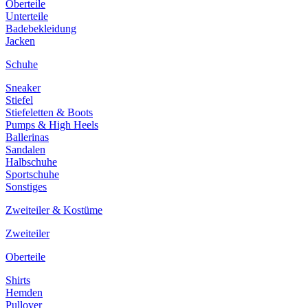
Oberteile
Unterteile
Badebekleidung
Jacken
Schuhe
Sneaker
Stiefel
Stiefeletten & Boots
Pumps & High Heels
Ballerinas
Sandalen
Halbschuhe
Sportschuhe
Sonstiges
Zweiteiler & Kostüme
Zweiteiler
Oberteile
Shirts
Hemden
Pullover