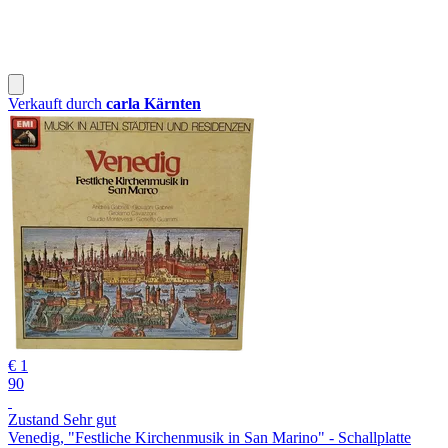
Verkauft durch
carla Kärnten
€ 1
90
Zustand Sehr gut
Venedig, "Festliche Kirchenmusik in San Marino" - Schallplatte