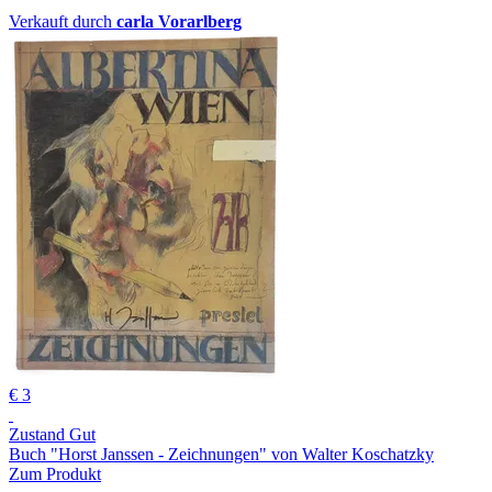
Verkauft durch
carla Vorarlberg
€ 3
Zustand Gut
Buch "Horst Janssen - Zeichnungen" von Walter Koschatzky
Zum Produkt