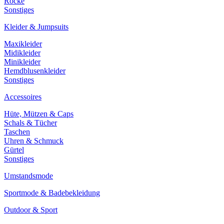
Röcke
Sonstiges
Kleider & Jumpsuits
Maxikleider
Midikleider
Minikleider
Hemdblusenkleider
Sonstiges
Accessoires
Hüte, Mützen & Caps
Schals & Tücher
Taschen
Uhren & Schmuck
Gürtel
Sonstiges
Umstandsmode
Sportmode & Badebekleidung
Outdoor & Sport