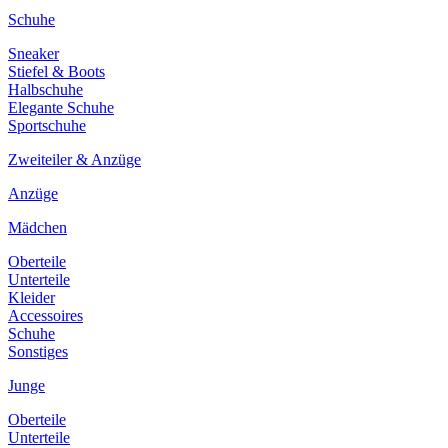
Schuhe
Sneaker
Stiefel & Boots
Halbschuhe
Elegante Schuhe
Sportschuhe
Zweiteiler & Anzüge
Anzüge
Mädchen
Oberteile
Unterteile
Kleider
Accessoires
Schuhe
Sonstiges
Junge
Oberteile
Unterteile