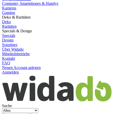
Computer, Smartphones & Handys
Kameras
Gaming
Deko & Raritäten
Deko
Raritäten
Specials & Design
Specials
Design
Sonstiges
Über Widado
Mitgliedsbetriebe
Kontakt
FAQ
Neuen Account anlegen
Anmelden
Suche