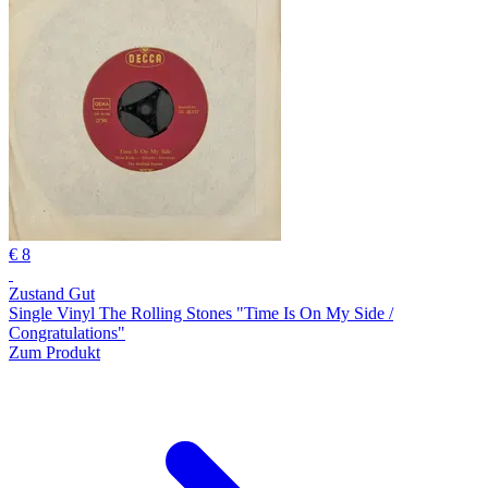
€ 8
Zustand Gut
Single Vinyl The Rolling Stones "Time Is On My Side /
Congratulations"
Zum Produkt