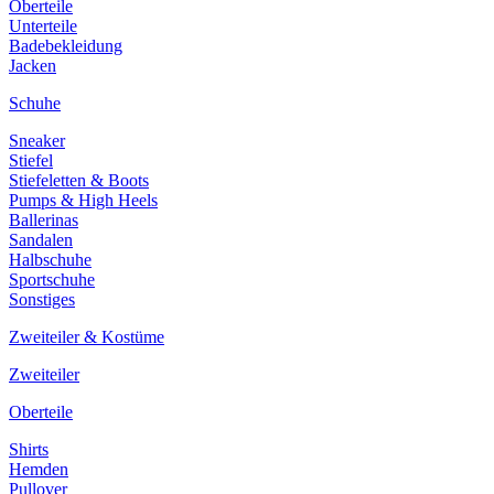
Oberteile
Unterteile
Badebekleidung
Jacken
Schuhe
Sneaker
Stiefel
Stiefeletten & Boots
Pumps & High Heels
Ballerinas
Sandalen
Halbschuhe
Sportschuhe
Sonstiges
Zweiteiler & Kostüme
Zweiteiler
Oberteile
Shirts
Hemden
Pullover