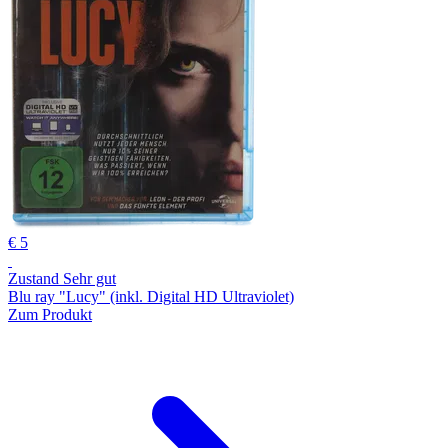
€ 5
Zustand Sehr gut
Blu ray "Lucy" (inkl. Digital HD Ultraviolet)
Zum Produkt