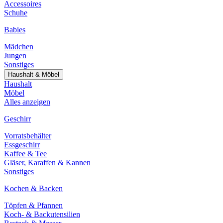
Accessoires
Schuhe
Babies
Mädchen
Jungen
Sonstiges
Haushalt & Möbel
Haushalt
Möbel
Alles anzeigen
Geschirr
Vorratsbehälter
Essgeschirr
Kaffee & Tee
Gläser, Karaffen & Kannen
Sonstiges
Kochen & Backen
Töpfen & Pfannen
Koch- & Backutensilien