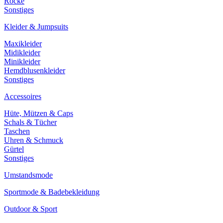
Röcke
Sonstiges
Kleider & Jumpsuits
Maxikleider
Midikleider
Minikleider
Hemdblusenkleider
Sonstiges
Accessoires
Hüte, Mützen & Caps
Schals & Tücher
Taschen
Uhren & Schmuck
Gürtel
Sonstiges
Umstandsmode
Sportmode & Badebekleidung
Outdoor & Sport