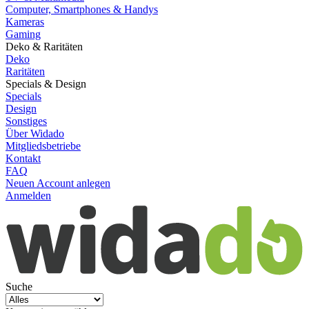
Computer, Smartphones & Handys
Kameras
Gaming
Deko & Raritäten
Deko
Raritäten
Specials & Design
Specials
Design
Sonstiges
Über Widado
Mitgliedsbetriebe
Kontakt
FAQ
Neuen Account anlegen
Anmelden
Suche