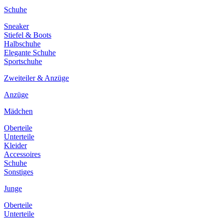
Schuhe
Sneaker
Stiefel & Boots
Halbschuhe
Elegante Schuhe
Sportschuhe
Zweiteiler & Anzüge
Anzüge
Mädchen
Oberteile
Unterteile
Kleider
Accessoires
Schuhe
Sonstiges
Junge
Oberteile
Unterteile