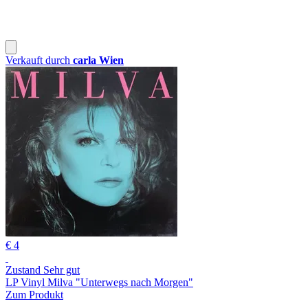
Verkauft durch
carla Wien
€ 4
Zustand Sehr gut
LP Vinyl Milva "Unterwegs nach Morgen"
Zum Produkt