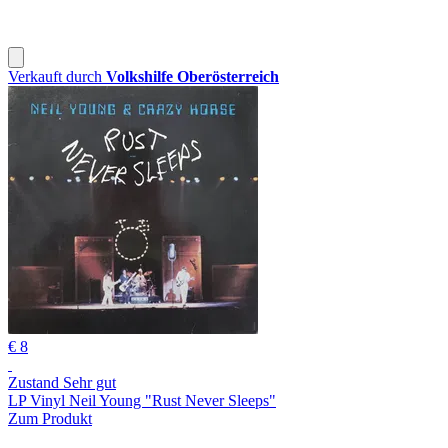
Verkauft durch
Volkshilfe Oberösterreich
€ 8
Zustand Sehr gut
LP Vinyl Neil Young "Rust Never Sleeps"
Zum Produkt