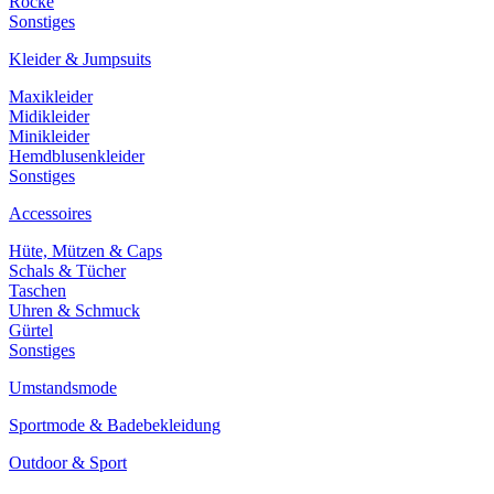
Röcke
Sonstiges
Kleider & Jumpsuits
Maxikleider
Midikleider
Minikleider
Hemdblusenkleider
Sonstiges
Accessoires
Hüte, Mützen & Caps
Schals & Tücher
Taschen
Uhren & Schmuck
Gürtel
Sonstiges
Umstandsmode
Sportmode & Badebekleidung
Outdoor & Sport