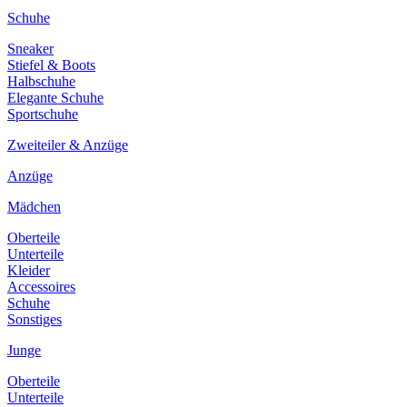
Schuhe
Sneaker
Stiefel & Boots
Halbschuhe
Elegante Schuhe
Sportschuhe
Zweiteiler & Anzüge
Anzüge
Mädchen
Oberteile
Unterteile
Kleider
Accessoires
Schuhe
Sonstiges
Junge
Oberteile
Unterteile