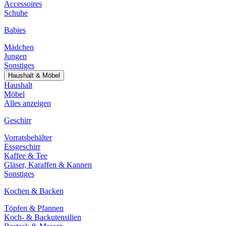
Accessoires
Schuhe
Babies
Mädchen
Jungen
Sonstiges
Haushalt & Möbel
Haushalt
Möbel
Alles anzeigen
Geschirr
Vorratsbehälter
Essgeschirr
Kaffee & Tee
Gläser, Karaffen & Kannen
Sonstiges
Kochen & Backen
Töpfen & Pfannen
Koch- & Backutensilien