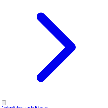
Verkauft durch
carla Kärnten