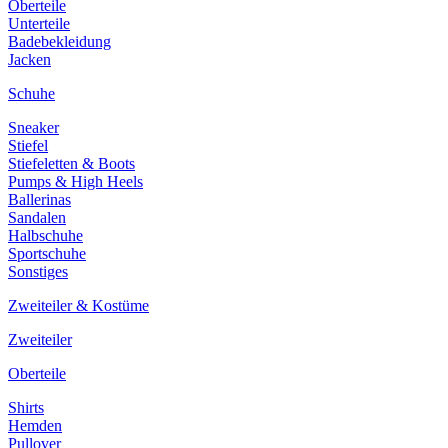
Oberteile
Unterteile
Badebekleidung
Jacken
Schuhe
Sneaker
Stiefel
Stiefeletten & Boots
Pumps & High Heels
Ballerinas
Sandalen
Halbschuhe
Sportschuhe
Sonstiges
Zweiteiler & Kostüme
Zweiteiler
Oberteile
Shirts
Hemden
Pullover