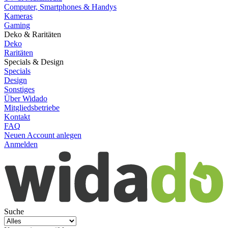
Computer, Smartphones & Handys
Kameras
Gaming
Deko & Raritäten
Deko
Raritäten
Specials & Design
Specials
Design
Sonstiges
Über Widado
Mitgliedsbetriebe
Kontakt
FAQ
Neuen Account anlegen
Anmelden
Suche