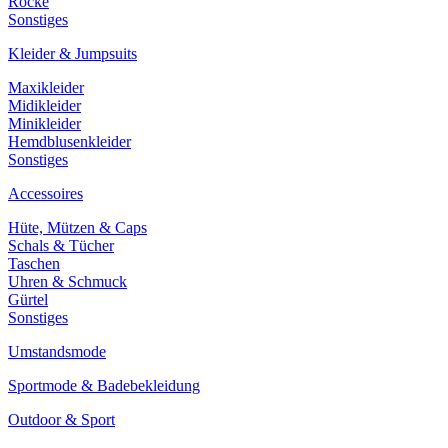
Röcke
Sonstiges
Kleider & Jumpsuits
Maxikleider
Midikleider
Minikleider
Hemdblusenkleider
Sonstiges
Accessoires
Hüte, Mützen & Caps
Schals & Tücher
Taschen
Uhren & Schmuck
Gürtel
Sonstiges
Umstandsmode
Sportmode & Badebekleidung
Outdoor & Sport