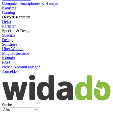
Computer, Smartphones & Handys
Kameras
Gaming
Deko & Raritäten
Deko
Raritäten
Specials & Design
Specials
Design
Sonstiges
Über Widado
Mitgliedsbetriebe
Kontakt
FAQ
Neuen Account anlegen
Anmelden
Suche