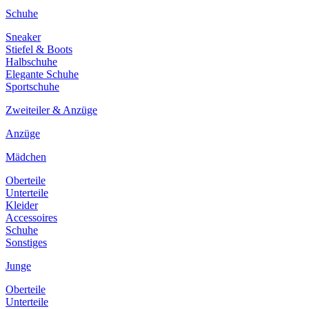
Schuhe
Sneaker
Stiefel & Boots
Halbschuhe
Elegante Schuhe
Sportschuhe
Zweiteiler & Anzüge
Anzüge
Mädchen
Oberteile
Unterteile
Kleider
Accessoires
Schuhe
Sonstiges
Junge
Oberteile
Unterteile