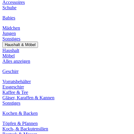
Accessoires
Schuhe
Babies
Mädchen
Jungen
Sonstiges
Haushalt & Möbel
Haushalt
Möbel
Alles anzeigen
Geschirr
Vorratsbehälter
Essgeschirr
Kaffee & Tee
Gläser, Karaffen & Kannen
Sonstiges
Kochen & Backen
Töpfen & Pfannen
Koch- & Backutensilien