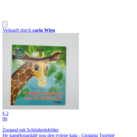
Verkauft durch
carla Wien
€ 2
90
Zustand mit Schönheitsfehler
He kamēlopardalē pou den evlepe kala - Giolanta Tsorōnē