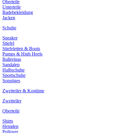
Oberteile
Unterteile
Badebekleidung
Jacken
Schuhe
Sneaker
Stiefel
Stiefeletten & Boots
Pumps & High Heels
Ballerinas
Sandalen
Halbschuhe
Sportschuhe
Sonstiges
Zweiteiler & Kostüme
Zweiteiler
Oberteile
Shirts
Hemden
Pullover