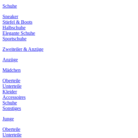
Schuhe
Sneaker
Stiefel & Boots
Halbschuhe
Elegante Schuhe
Sportschuhe
Zweiteiler & Anzüge
Anzüge
Mädchen
Oberteile
Unterteile
Kleider
Accessoires
Schuhe
Sonstiges
Junge
Oberteile
Unterteile