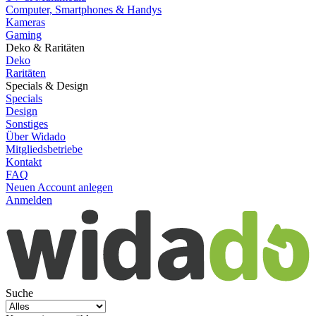
Computer, Smartphones & Handys
Kameras
Gaming
Deko & Raritäten
Deko
Raritäten
Specials & Design
Specials
Design
Sonstiges
Über Widado
Mitgliedsbetriebe
Kontakt
FAQ
Neuen Account anlegen
Anmelden
Suche