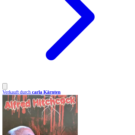
Verkauft durch
carla Kärnten