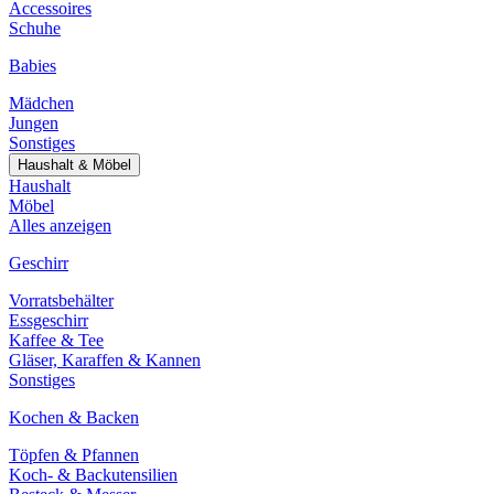
Accessoires
Schuhe
Babies
Mädchen
Jungen
Sonstiges
Haushalt & Möbel
Haushalt
Möbel
Alles anzeigen
Geschirr
Vorratsbehälter
Essgeschirr
Kaffee & Tee
Gläser, Karaffen & Kannen
Sonstiges
Kochen & Backen
Töpfen & Pfannen
Koch- & Backutensilien