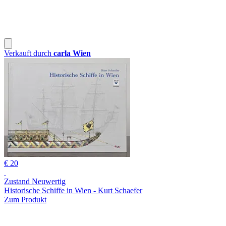
Verkauft durch
carla Wien
€ 20
Zustand Neuwertig
Historische Schiffe in Wien - Kurt Schaefer
Zum Produkt