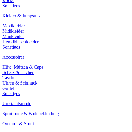
Röcke
Sonstiges
Kleider & Jumpsuits
Maxikleider
Midikleider
Minikleider
Hemdblusenkleider
Sonstiges
Accessoires
Hüte, Mützen & Caps
Schals & Tücher
Taschen
Uhren & Schmuck
Gürtel
Sonstiges
Umstandsmode
Sportmode & Badebekleidung
Outdoor & Sport