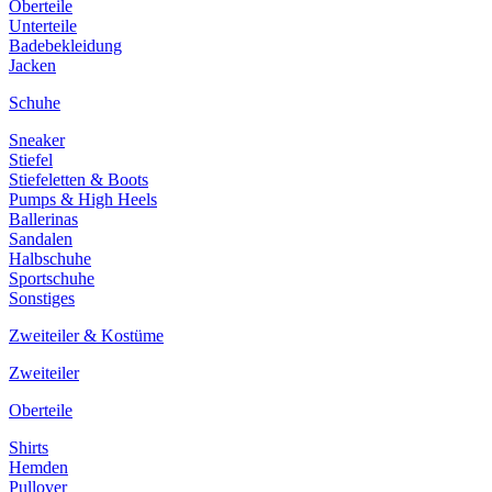
Oberteile
Unterteile
Badebekleidung
Jacken
Schuhe
Sneaker
Stiefel
Stiefeletten & Boots
Pumps & High Heels
Ballerinas
Sandalen
Halbschuhe
Sportschuhe
Sonstiges
Zweiteiler & Kostüme
Zweiteiler
Oberteile
Shirts
Hemden
Pullover