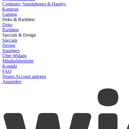
Computer, Smartphones & Handys
Kameras
Gaming
Deko & Raritäten
Deko
Raritäten
Specials & Design
Specials
Design
Sonstiges
Über Widado
Mitgliedsbetriebe
Kontakt
FAQ
Neuen Account anlegen
Anmelden