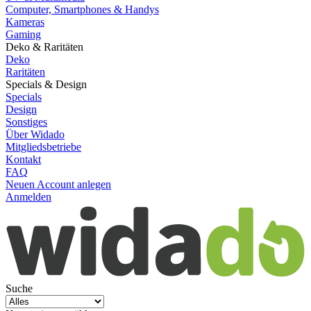
Computer, Smartphones & Handys
Kameras
Gaming
Deko & Raritäten
Deko
Raritäten
Specials & Design
Specials
Design
Sonstiges
Über Widado
Mitgliedsbetriebe
Kontakt
FAQ
Neuen Account anlegen
Anmelden
Suche