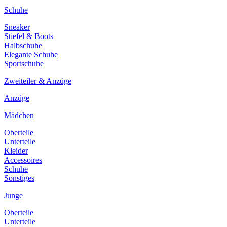
Schuhe
Sneaker
Stiefel & Boots
Halbschuhe
Elegante Schuhe
Sportschuhe
Zweiteiler & Anzüge
Anzüge
Mädchen
Oberteile
Unterteile
Kleider
Accessoires
Schuhe
Sonstiges
Junge
Oberteile
Unterteile