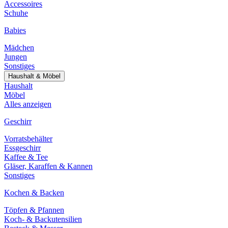
Accessoires
Schuhe
Babies
Mädchen
Jungen
Sonstiges
Haushalt & Möbel
Haushalt
Möbel
Alles anzeigen
Geschirr
Vorratsbehälter
Essgeschirr
Kaffee & Tee
Gläser, Karaffen & Kannen
Sonstiges
Kochen & Backen
Töpfen & Pfannen
Koch- & Backutensilien