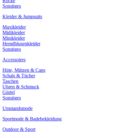
Röcke
Sonstiges
Kleider & Jumpsuits
Maxikleider
Midikleider
Minikleider
Hemdblusenkleider
Sonstiges
Accessoires
Hüte, Mützen & Caps
Schals & Tücher
Taschen
Uhren & Schmuck
Gürtel
Sonstiges
Umstandsmode
Sportmode & Badebekleidung
Outdoor & Sport