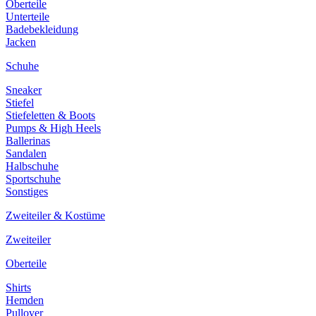
Oberteile
Unterteile
Badebekleidung
Jacken
Schuhe
Sneaker
Stiefel
Stiefeletten & Boots
Pumps & High Heels
Ballerinas
Sandalen
Halbschuhe
Sportschuhe
Sonstiges
Zweiteiler & Kostüme
Zweiteiler
Oberteile
Shirts
Hemden
Pullover