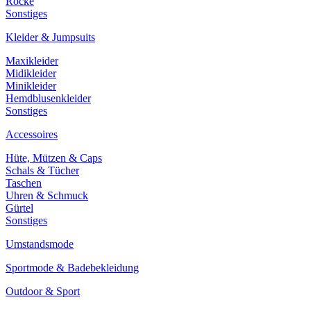
Röcke
Sonstiges
Kleider & Jumpsuits
Maxikleider
Midikleider
Minikleider
Hemdblusenkleider
Sonstiges
Accessoires
Hüte, Mützen & Caps
Schals & Tücher
Taschen
Uhren & Schmuck
Gürtel
Sonstiges
Umstandsmode
Sportmode & Badebekleidung
Outdoor & Sport