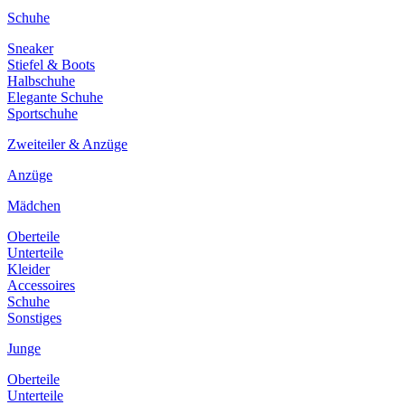
Schuhe
Sneaker
Stiefel & Boots
Halbschuhe
Elegante Schuhe
Sportschuhe
Zweiteiler & Anzüge
Anzüge
Mädchen
Oberteile
Unterteile
Kleider
Accessoires
Schuhe
Sonstiges
Junge
Oberteile
Unterteile