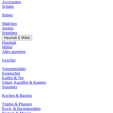
Accessoires
Schuhe
Babies
Mädchen
Jungen
Sonstiges
Haushalt & Möbel
Haushalt
Möbel
Alles anzeigen
Geschirr
Vorratsbehälter
Essgeschirr
Kaffee & Tee
Gläser, Karaffen & Kannen
Sonstiges
Kochen & Backen
Töpfen & Pfannen
Koch- & Backutensilien