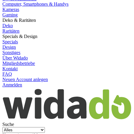
Computer, Smartphones & Handys
Kameras
Gaming
Deko & Raritäten
Deko
Raritäten
Specials & Design
Specials
Design
Sonstiges
Über Widado
Mitgliedsbetriebe
Kontakt
FAQ
Neuen Account anlegen
Anmelden
Suche