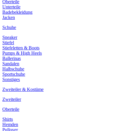
Oberteile
Unterteile
Badebekleidung
Jacken
Schuhe
Sneaker
Stiefel
Stiefeletten & Boots
Pumps & High Heels
Ballerinas
Sandalen
Halbschuhe
Sportschuhe
Sonstiges
Zweiteiler & Kostüme
Zweiteiler
Oberteile
Shirts
Hemden
Pullover