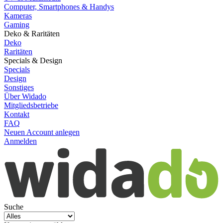
Computer, Smartphones & Handys
Kameras
Gaming
Deko & Raritäten
Deko
Raritäten
Specials & Design
Specials
Design
Sonstiges
Über Widado
Mitgliedsbetriebe
Kontakt
FAQ
Neuen Account anlegen
Anmelden
Suche