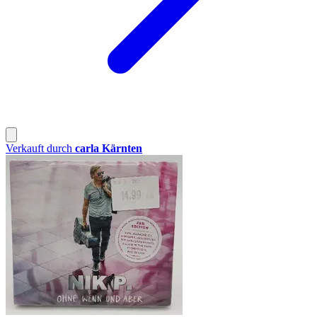
Verkauft durch
carla Kärnten