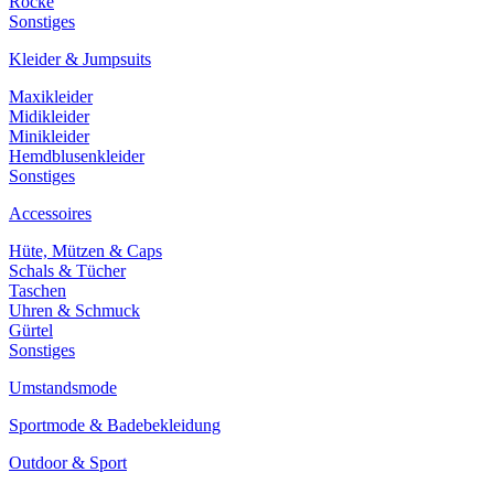
Röcke
Sonstiges
Kleider & Jumpsuits
Maxikleider
Midikleider
Minikleider
Hemdblusenkleider
Sonstiges
Accessoires
Hüte, Mützen & Caps
Schals & Tücher
Taschen
Uhren & Schmuck
Gürtel
Sonstiges
Umstandsmode
Sportmode & Badebekleidung
Outdoor & Sport