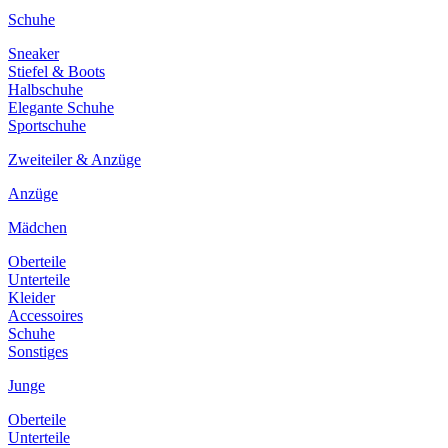
Schuhe
Sneaker
Stiefel & Boots
Halbschuhe
Elegante Schuhe
Sportschuhe
Zweiteiler & Anzüge
Anzüge
Mädchen
Oberteile
Unterteile
Kleider
Accessoires
Schuhe
Sonstiges
Junge
Oberteile
Unterteile