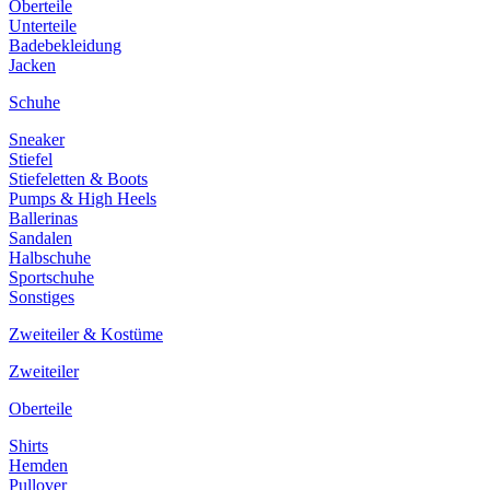
Oberteile
Unterteile
Badebekleidung
Jacken
Schuhe
Sneaker
Stiefel
Stiefeletten & Boots
Pumps & High Heels
Ballerinas
Sandalen
Halbschuhe
Sportschuhe
Sonstiges
Zweiteiler & Kostüme
Zweiteiler
Oberteile
Shirts
Hemden
Pullover