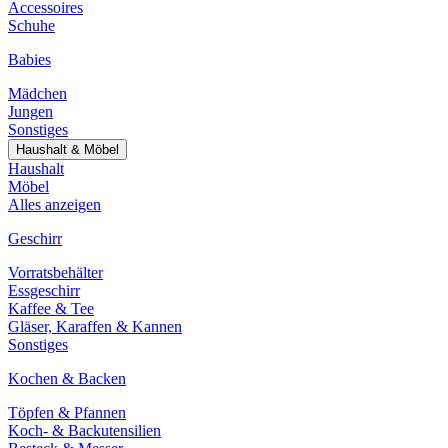
Accessoires
Schuhe
Babies
Mädchen
Jungen
Sonstiges
Haushalt & Möbel
Haushalt
Möbel
Alles anzeigen
Geschirr
Vorratsbehälter
Essgeschirr
Kaffee & Tee
Gläser, Karaffen & Kannen
Sonstiges
Kochen & Backen
Töpfen & Pfannen
Koch- & Backutensilien