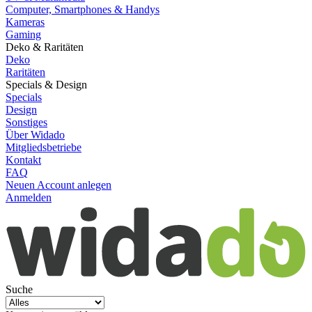
Computer, Smartphones & Handys
Kameras
Gaming
Deko & Raritäten
Deko
Raritäten
Specials & Design
Specials
Design
Sonstiges
Über Widado
Mitgliedsbetriebe
Kontakt
FAQ
Neuen Account anlegen
Anmelden
Suche