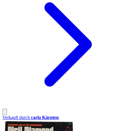
Verkauft durch
carla Kärnten