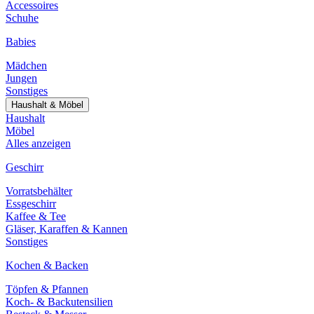
Accessoires
Schuhe
Babies
Mädchen
Jungen
Sonstiges
Haushalt & Möbel
Haushalt
Möbel
Alles anzeigen
Geschirr
Vorratsbehälter
Essgeschirr
Kaffee & Tee
Gläser, Karaffen & Kannen
Sonstiges
Kochen & Backen
Töpfen & Pfannen
Koch- & Backutensilien