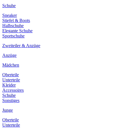
Schuhe
Sneaker
Stiefel & Boots
Halbschuhe
Elegante Schuhe
Sportschuhe
Zweiteiler & Anzüge
Anzüge
Mädchen
Oberteile
Unterteile
Kleider
Accessoires
Schuhe
Sonstiges
Junge
Oberteile
Unterteile