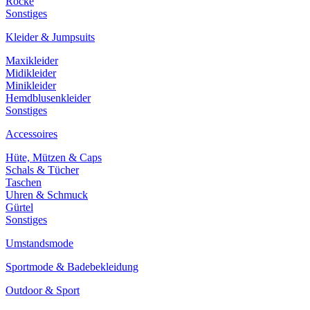
Röcke
Sonstiges
Kleider & Jumpsuits
Maxikleider
Midikleider
Minikleider
Hemdblusenkleider
Sonstiges
Accessoires
Hüte, Mützen & Caps
Schals & Tücher
Taschen
Uhren & Schmuck
Gürtel
Sonstiges
Umstandsmode
Sportmode & Badebekleidung
Outdoor & Sport