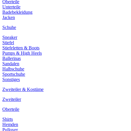
Oberteile
Unterteile
Badebekleidung
Jacken
Schuhe
Sneaker
Stiefel
Stiefeletten & Boots
Pumps & High Heels
Ballerinas
Sandalen
Halbschuhe
Sportschuhe
Sonstiges
Zweiteiler & Kostüme
Zweiteiler
Oberteile
Shirts
Hemden
Pullover