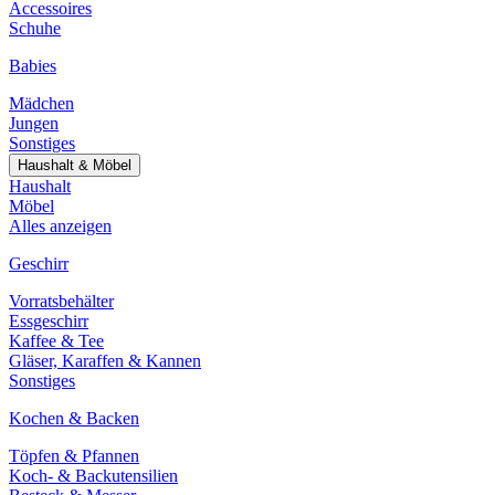
Accessoires
Schuhe
Babies
Mädchen
Jungen
Sonstiges
Haushalt & Möbel
Haushalt
Möbel
Alles anzeigen
Geschirr
Vorratsbehälter
Essgeschirr
Kaffee & Tee
Gläser, Karaffen & Kannen
Sonstiges
Kochen & Backen
Töpfen & Pfannen
Koch- & Backutensilien