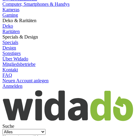
Computer, Smartphones & Handys
Kameras
Gaming
Deko & Raritäten
Deko
Raritäten
Specials & Design
Specials
Design
Sonstiges
Über Widado
Mitgliedsbetriebe
Kontakt
FAQ
Neuen Account anlegen
Anmelden
Suche