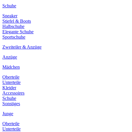
Schuhe
Sneaker
Stiefel & Boots
Halbschuhe
Elegante Schuhe
Sportschuhe
Zweiteiler & Anzüge
Anzüge
Mädchen
Oberteile
Unterteile
Kleider
Accessoires
Schuhe
Sonstiges
Junge
Oberteile
Unterteile