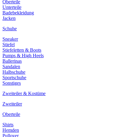
Oberteile
Unterteile
Badebekleidung
Jacken
Schuhe
Sneaker
Stiefel
Stiefeletten & Boots
Pumps & High Heels
Ballerinas
Sandalen
Halbschuhe
Sportschuhe
Sonstiges
Zweiteiler & Kostüme
Zweiteiler
Oberteile
Shirts
Hemden
Pullover