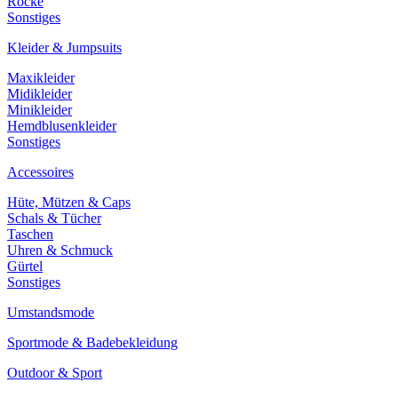
Röcke
Sonstiges
Kleider & Jumpsuits
Maxikleider
Midikleider
Minikleider
Hemdblusenkleider
Sonstiges
Accessoires
Hüte, Mützen & Caps
Schals & Tücher
Taschen
Uhren & Schmuck
Gürtel
Sonstiges
Umstandsmode
Sportmode & Badebekleidung
Outdoor & Sport