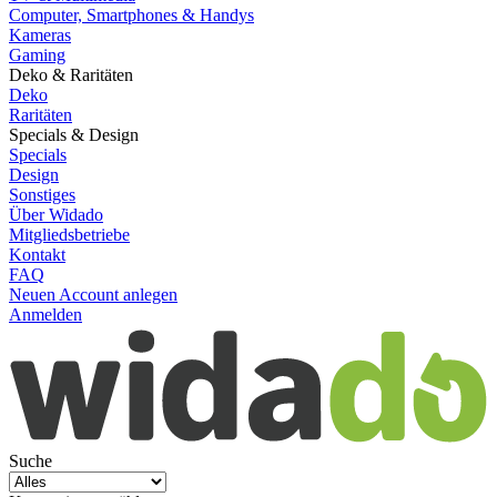
Computer, Smartphones & Handys
Kameras
Gaming
Deko & Raritäten
Deko
Raritäten
Specials & Design
Specials
Design
Sonstiges
Über Widado
Mitgliedsbetriebe
Kontakt
FAQ
Neuen Account anlegen
Anmelden
Suche