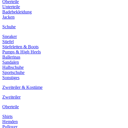
Oberteile
Unterteile
Badebekleidung
Jacken
Schuhe
Sneaker
Stiefel
Stiefeletten & Boots
Pumps & High Heels
Ballerinas
Sandalen
Halbschuhe
Sportschuhe
Sonstiges
Zweiteiler & Kostüme
Zweiteiler
Oberteile
Shirts
Hemden
Pullover