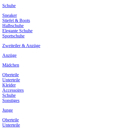
Schuhe
Sneaker
Stiefel & Boots
Halbschuhe
Elegante Schuhe
Sportschuhe
Zweiteiler & Anzüge
Anzüge
Mädchen
Oberteile
Unterteile
Kleider
Accessoires
Schuhe
Sonstiges
Junge
Oberteile
Unterteile