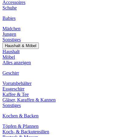
Accessoires
Schuhe
Babies
Mädchen
Jungen
Sonstiges
Haushalt & Möbel
Haushalt
Möbel
Alles anzeigen
Geschirr
Vorratsbehälter
Essgeschirr
Kaffee & Tee
Gläser, Karaffen & Kannen
Sonstiges
Kochen & Backen
Töpfen & Pfannen
Koch- & Backutensilien