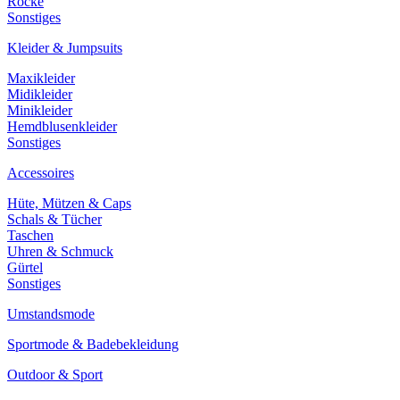
Röcke
Sonstiges
Kleider & Jumpsuits
Maxikleider
Midikleider
Minikleider
Hemdblusenkleider
Sonstiges
Accessoires
Hüte, Mützen & Caps
Schals & Tücher
Taschen
Uhren & Schmuck
Gürtel
Sonstiges
Umstandsmode
Sportmode & Badebekleidung
Outdoor & Sport