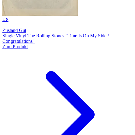
€ 8
Zustand Gut
Single Vinyl The Rolling Stones "Time Is On My Side /
Congratulations"
Zum Produkt