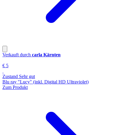
Verkauft durch
carla Kärnten
€ 5
Zustand Sehr gut
Blu ray "Lucy" (inkl. Digital HD Ultraviolet)
Zum Produkt