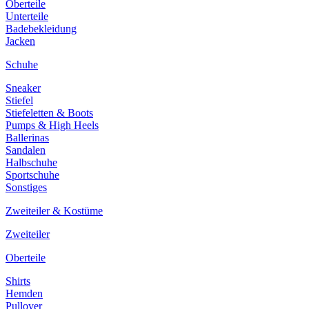
Oberteile
Unterteile
Badebekleidung
Jacken
Schuhe
Sneaker
Stiefel
Stiefeletten & Boots
Pumps & High Heels
Ballerinas
Sandalen
Halbschuhe
Sportschuhe
Sonstiges
Zweiteiler & Kostüme
Zweiteiler
Oberteile
Shirts
Hemden
Pullover