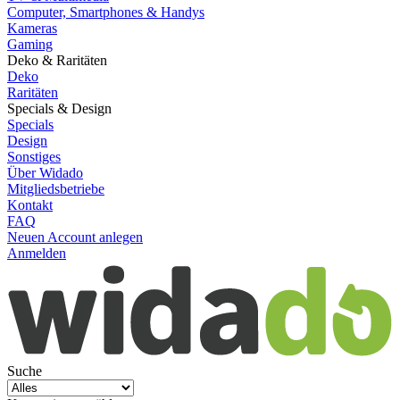
Computer, Smartphones & Handys
Kameras
Gaming
Deko & Raritäten
Deko
Raritäten
Specials & Design
Specials
Design
Sonstiges
Über Widado
Mitgliedsbetriebe
Kontakt
FAQ
Neuen Account anlegen
Anmelden
Suche