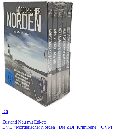
€ 6
Zustand Neu mit Etikett
DVD "Mörderischer Norden - Die ZDF-Krimireihe" (OVP)