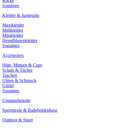
Röcke
Sonstiges
Kleider & Jumpsuits
Maxikleider
Midikleider
Minikleider
Hemdblusenkleider
Sonstiges
Accessoires
Hüte, Mützen & Caps
Schals & Tücher
Taschen
Uhren & Schmuck
Gürtel
Sonstiges
Umstandsmode
Sportmode & Badebekleidung
Outdoor & Sport