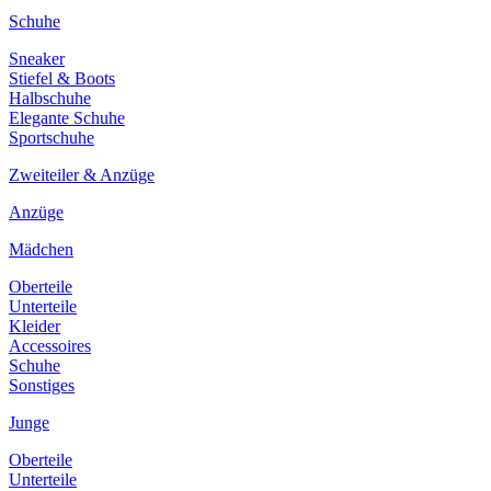
Schuhe
Sneaker
Stiefel & Boots
Halbschuhe
Elegante Schuhe
Sportschuhe
Zweiteiler & Anzüge
Anzüge
Mädchen
Oberteile
Unterteile
Kleider
Accessoires
Schuhe
Sonstiges
Junge
Oberteile
Unterteile