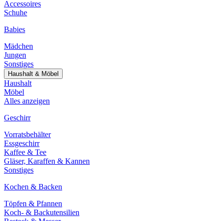
Accessoires
Schuhe
Babies
Mädchen
Jungen
Sonstiges
Haushalt & Möbel
Haushalt
Möbel
Alles anzeigen
Geschirr
Vorratsbehälter
Essgeschirr
Kaffee & Tee
Gläser, Karaffen & Kannen
Sonstiges
Kochen & Backen
Töpfen & Pfannen
Koch- & Backutensilien