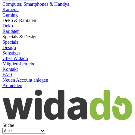
Computer, Smartphones & Handys
Kameras
Gaming
Deko & Raritäten
Deko
Raritäten
Specials & Design
Specials
Design
Sonstiges
Über Widado
Mitgliedsbetriebe
Kontakt
FAQ
Neuen Account anlegen
Anmelden
Suche