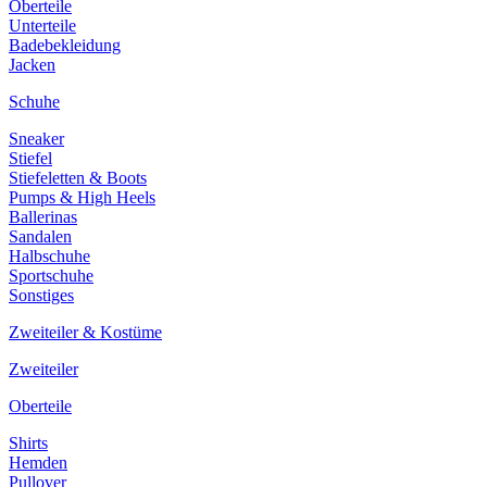
Oberteile
Unterteile
Badebekleidung
Jacken
Schuhe
Sneaker
Stiefel
Stiefeletten & Boots
Pumps & High Heels
Ballerinas
Sandalen
Halbschuhe
Sportschuhe
Sonstiges
Zweiteiler & Kostüme
Zweiteiler
Oberteile
Shirts
Hemden
Pullover