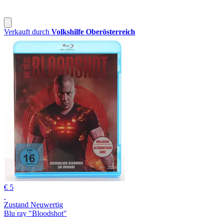
Verkauft durch
Volkshilfe Oberösterreich
€ 5
Zustand Neuwertig
Blu ray "Bloodshot"