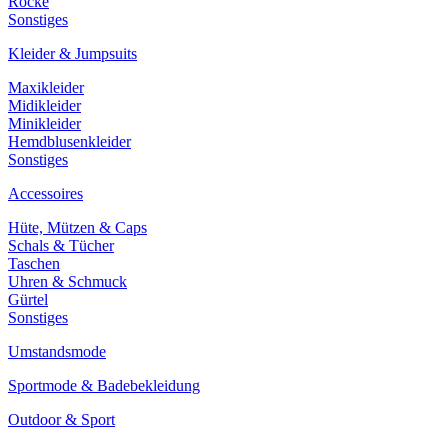
Röcke
Sonstiges
Kleider & Jumpsuits
Maxikleider
Midikleider
Minikleider
Hemdblusenkleider
Sonstiges
Accessoires
Hüte, Mützen & Caps
Schals & Tücher
Taschen
Uhren & Schmuck
Gürtel
Sonstiges
Umstandsmode
Sportmode & Badebekleidung
Outdoor & Sport