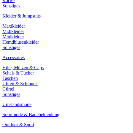
Röcke
Sonstiges
Kleider & Jumpsuits
Maxikleider
Midikleider
Minikleider
Hemdblusenkleider
Sonstiges
Accessoires
Hüte, Mützen & Caps
Schals & Tücher
Taschen
Uhren & Schmuck
Gürtel
Sonstiges
Umstandsmode
Sportmode & Badebekleidung
Outdoor & Sport