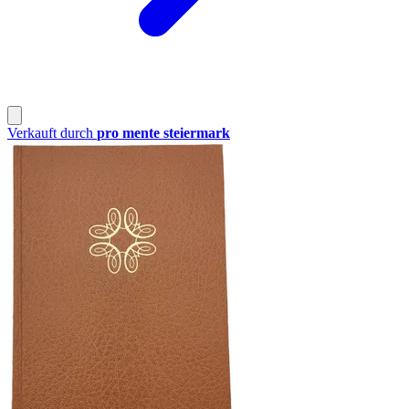
Verkauft durch
pro mente steiermark