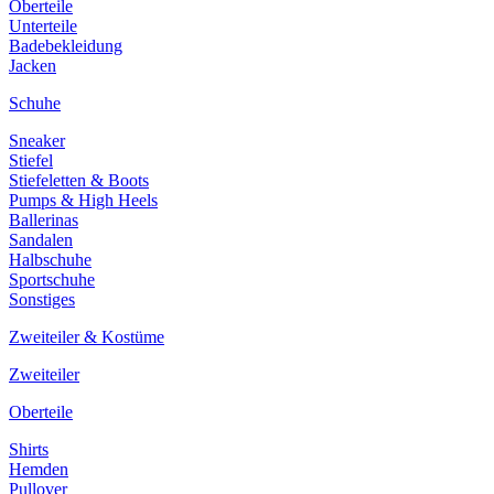
Oberteile
Unterteile
Badebekleidung
Jacken
Schuhe
Sneaker
Stiefel
Stiefeletten & Boots
Pumps & High Heels
Ballerinas
Sandalen
Halbschuhe
Sportschuhe
Sonstiges
Zweiteiler & Kostüme
Zweiteiler
Oberteile
Shirts
Hemden
Pullover