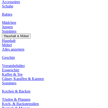
Accessoires
Schuhe
Babies
Mädchen
Jungen
Sonstiges
Haushalt & Möbel
Haushalt
Möbel
Alles anzeigen
Geschirr
Vorratsbehälter
Essgeschirr
Kaffee & Tee
Gläser, Karaffen & Kannen
Sonstiges
Kochen & Backen
Töpfen & Pfannen
Koch- & Backutensilien