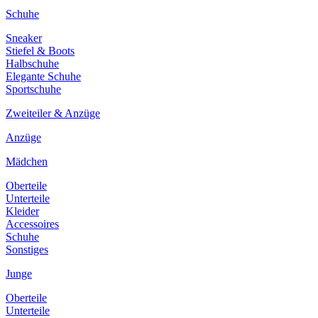
Schuhe
Sneaker
Stiefel & Boots
Halbschuhe
Elegante Schuhe
Sportschuhe
Zweiteiler & Anzüge
Anzüge
Mädchen
Oberteile
Unterteile
Kleider
Accessoires
Schuhe
Sonstiges
Junge
Oberteile
Unterteile