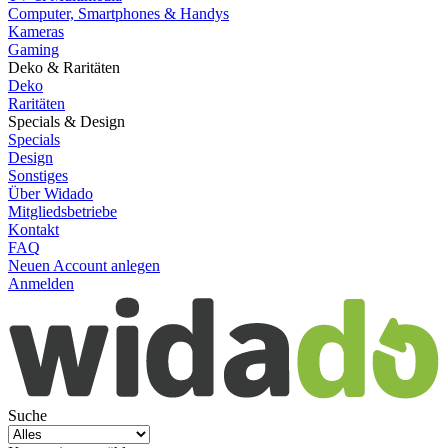
Computer, Smartphones & Handys
Kameras
Gaming
Deko & Raritäten
Deko
Raritäten
Specials & Design
Specials
Design
Sonstiges
Über Widado
Mitgliedsbetriebe
Kontakt
FAQ
Neuen Account anlegen
Anmelden
Suche