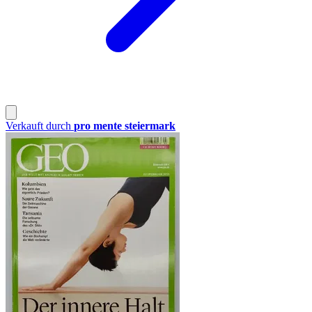
Verkauft durch
pro mente steiermark