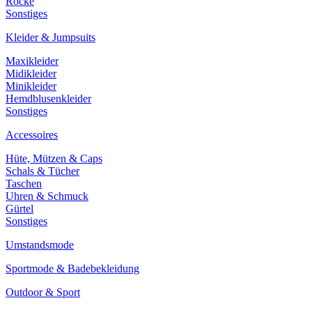
Röcke
Sonstiges
Kleider & Jumpsuits
Maxikleider
Midikleider
Minikleider
Hemdblusenkleider
Sonstiges
Accessoires
Hüte, Mützen & Caps
Schals & Tücher
Taschen
Uhren & Schmuck
Gürtel
Sonstiges
Umstandsmode
Sportmode & Badebekleidung
Outdoor & Sport