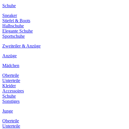
Schuhe
Sneaker
Stiefel & Boots
Halbschuhe
Elegante Schuhe
Sportschuhe
Zweiteiler & Anzüge
Anzüge
Mädchen
Oberteile
Unterteile
Kleider
Accessoires
Schuhe
Sonstiges
Junge
Oberteile
Unterteile