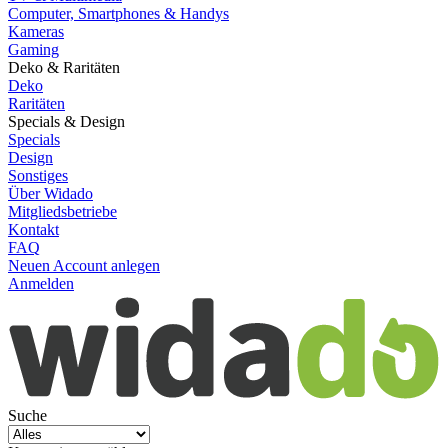
Computer, Smartphones & Handys
Kameras
Gaming
Deko & Raritäten
Deko
Raritäten
Specials & Design
Specials
Design
Sonstiges
Über Widado
Mitgliedsbetriebe
Kontakt
FAQ
Neuen Account anlegen
Anmelden
Suche