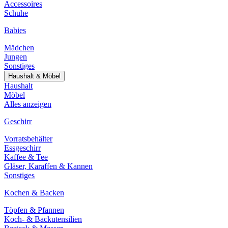
Accessoires
Schuhe
Babies
Mädchen
Jungen
Sonstiges
Haushalt & Möbel
Haushalt
Möbel
Alles anzeigen
Geschirr
Vorratsbehälter
Essgeschirr
Kaffee & Tee
Gläser, Karaffen & Kannen
Sonstiges
Kochen & Backen
Töpfen & Pfannen
Koch- & Backutensilien