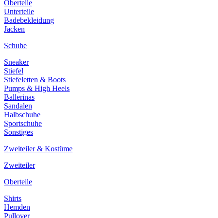
Oberteile
Unterteile
Badebekleidung
Jacken
Schuhe
Sneaker
Stiefel
Stiefeletten & Boots
Pumps & High Heels
Ballerinas
Sandalen
Halbschuhe
Sportschuhe
Sonstiges
Zweiteiler & Kostüme
Zweiteiler
Oberteile
Shirts
Hemden
Pullover