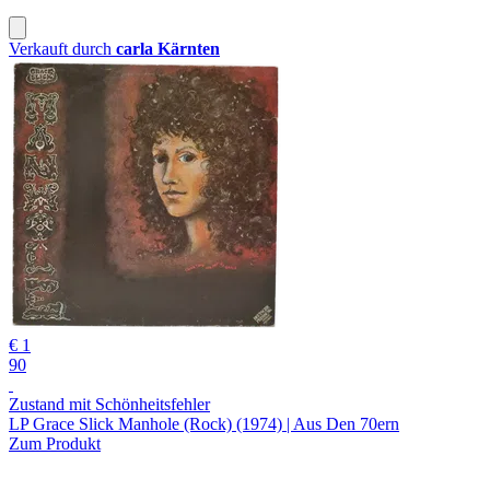
Verkauft durch
carla Kärnten
€ 1
90
Zustand mit Schönheitsfehler
LP Grace Slick Manhole (Rock) (1974) | Aus Den 70ern
Zum Produkt