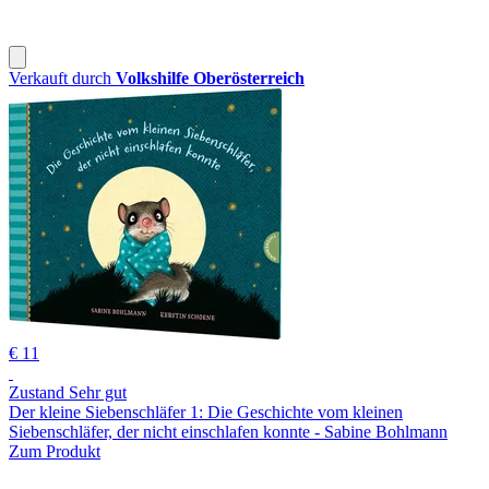
Verkauft durch
Volkshilfe Oberösterreich
€ 11
Zustand Sehr gut
Der kleine Siebenschläfer 1: Die Geschichte vom kleinen
Siebenschläfer, der nicht einschlafen konnte - Sabine Bohlmann
Zum Produkt